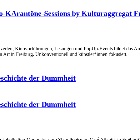
deo-KArantöne-Sessions by Kulturaggregat F
onzerten, Kinovorführungen, Lesungen und PopUp-Events bildet das Ang
 Art in Freiburg. Unkonventionell und künstler*innen-fokusiert.
eschichte der Dummheit
eschichte der Dummheit
als fabelhaften Moderator vom Slam Poetry im Café Atlantik in Freibur