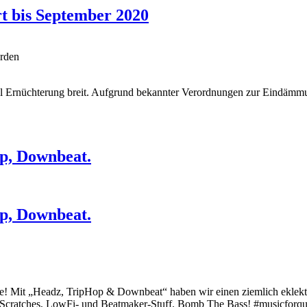
rt bis September 2020
erden
ll Ernüchterung breit. Aufgrund bekannter Verordnungen zur Eindämmu
op, Downbeat.
op, Downbeat.
be! Mit „Headz, TripHop & Downbeat“ haben wir einen ziemlich eklekti
, Scratches, LowFi- und Beatmaker-Stuff. Bomb The Bass! #musicforqu