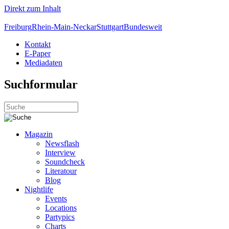
Direkt zum Inhalt
Freiburg
Rhein-Main-Neckar
Stuttgart
Bundesweit
Kontakt
E-Paper
Mediadaten
Suchformular
Magazin
Newsflash
Interview
Soundcheck
Literatour
Blog
Nightlife
Events
Locations
Partypics
Charts