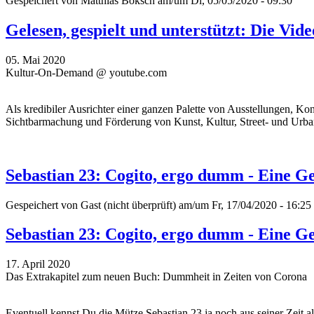
Gespeichert von
Matthias Boksch
am/um Di, 05/05/2020 - 09:30
Gelesen, gespielt und unterstützt: Die Vi
05. Mai 2020
Kultur-On-Demand @ youtube.com
Als kredibiler Ausrichter einer ganzen Palette von Ausstellungen, K
Sichtbarmachung und Förderung von Kunst, Kultur, Street- und Urban
Sebastian 23: Cogito, ergo dumm - Eine G
Gespeichert von
Gast (nicht überprüft)
am/um Fr, 17/04/2020 - 16:25
Sebastian 23: Cogito, ergo dumm - Eine G
17. April 2020
Das Extrakapitel zum neuen Buch: Dummheit in Zeiten von Corona
Eventuell kennst Du die Mütze Sebastian 23 ja noch aus seiner Zeit 