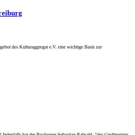
reiburg
ebot des Kulturaggregat e.V. eine wichtige Basis zur
g? Jedenfalls hat der Bochumer Sebastian Rabsahl,
"der Großmeister