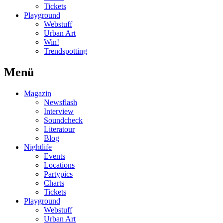
Tickets
Playground
Webstuff
Urban Art
Win!
Trendspotting
Menü
Magazin
Newsflash
Interview
Soundcheck
Literatour
Blog
Nightlife
Events
Locations
Partypics
Charts
Tickets
Playground
Webstuff
Urban Art