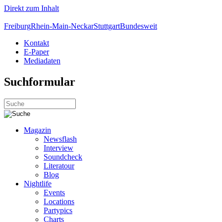
Direkt zum Inhalt
Freiburg
Rhein-Main-Neckar
Stuttgart
Bundesweit
Kontakt
E-Paper
Mediadaten
Suchformular
Magazin
Newsflash
Interview
Soundcheck
Literatour
Blog
Nightlife
Events
Locations
Partypics
Charts