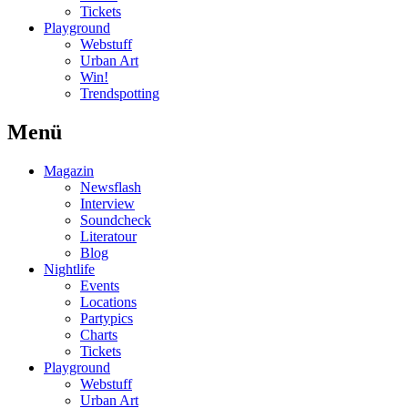
Tickets
Playground
Webstuff
Urban Art
Win!
Trendspotting
Menü
Magazin
Newsflash
Interview
Soundcheck
Literatour
Blog
Nightlife
Events
Locations
Partypics
Charts
Tickets
Playground
Webstuff
Urban Art