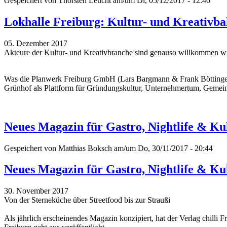
Gespeichert von
Thorsten Leucht
am/um Di, 05/12/2017 - 12:40
Lokhalle Freiburg: Kultur- und Kreativba
05. Dezember 2017
Akteure der Kultur- und Kreativbranche sind genauso willkommen w
Was die Planwerk Freiburg GmbH (Lars Bargmann & Frank Böttinger;
Grünhof als Plattform für Gründungskultur, Unternehmertum, Gemeinw
Neues Magazin für Gastro, Nightlife & Kul
Gespeichert von
Matthias Boksch
am/um Do, 30/11/2017 - 20:44
Neues Magazin für Gastro, Nightlife & Kul
30. November 2017
Von der Sterneküche über Streetfood bis zur Straußi
Als jährlich erscheinendes Magazin konzipiert, hat der Verlag chill