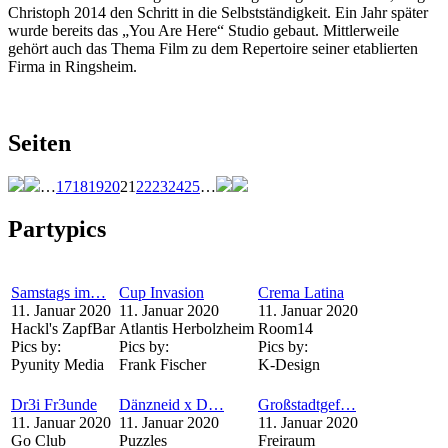
Christoph 2014 den Schritt in die Selbstständigkeit. Ein Jahr später
wurde bereits das „You Are Here“ Studio gebaut. Mittlerweile
gehört auch das Thema Film zu dem Repertoire seiner etablierten
Firma in Ringsheim.
Seiten
…
17
18
19
20
21
22
23
24
25
…
Partypics
Samstags im…
Cup Invasion
Crema Latina
11. Januar 2020
11. Januar 2020
11. Januar 2020
Hackl's ZapfBar
Atlantis Herbolzheim
Room14
Pics by:
Pics by:
Pics by:
Pyunity Media
Frank Fischer
K-Design
Dr3i Fr3unde
Dänzneid x D…
Großstadtgef…
11. Januar 2020
11. Januar 2020
11. Januar 2020
Go Club
Puzzles
Freiraum