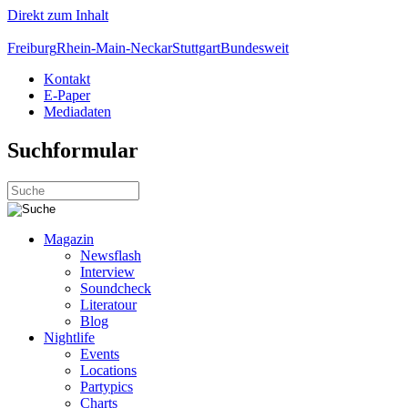
Direkt zum Inhalt
Freiburg
Rhein-Main-Neckar
Stuttgart
Bundesweit
Kontakt
E-Paper
Mediadaten
Suchformular
Magazin
Newsflash
Interview
Soundcheck
Literatour
Blog
Nightlife
Events
Locations
Partypics
Charts