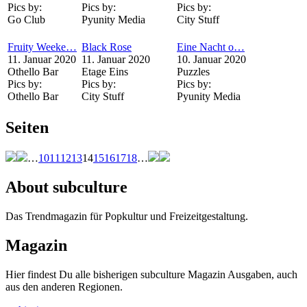
Pics by:
Pics by:
Pics by:
Go Club
Pyunity Media
City Stuff
Fruity Weeke…
Black Rose
Eine Nacht o…
11. Januar 2020
11. Januar 2020
10. Januar 2020
Othello Bar
Etage Eins
Puzzles
Pics by:
Pics by:
Pics by:
Othello Bar
City Stuff
Pyunity Media
Seiten
…
10
11
12
13
14
15
16
17
18
…
About subculture
Das Trendmagazin für Popkultur und Freizeitgestaltung.
Magazin
Hier findest Du alle bisherigen subculture Magazin Ausgaben, auch
aus den anderen Regionen.