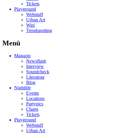
Tickets
Playground
Webstuff
Urban Art
Win!
Trendspotting
Menü
Magazin
Newsflash
Interview
Soundcheck
Literatour
Blog
Nightlife
Events
Locations
Partypics
Charts
Tickets
Playground
Webstuff
Urban Art