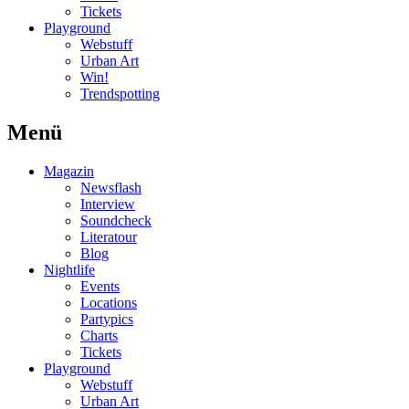
Tickets
Playground
Webstuff
Urban Art
Win!
Trendspotting
Menü
Magazin
Newsflash
Interview
Soundcheck
Literatour
Blog
Nightlife
Events
Locations
Partypics
Charts
Tickets
Playground
Webstuff
Urban Art