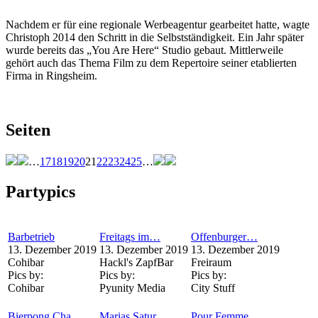
Nachdem er für eine regionale Werbeagentur gearbeitet hatte, wagte
Christoph 2014 den Schritt in die Selbstständigkeit. Ein Jahr später
wurde bereits das „You Are Here“ Studio gebaut. Mittlerweile
gehört auch das Thema Film zu dem Repertoire seiner etablierten
Firma in Ringsheim.
Seiten
…
17
18
19
20
21
22
23
24
25
…
Partypics
Barbetrieb
Freitags im…
Offenburger…
13. Dezember 2019
13. Dezember 2019
13. Dezember 2019
Cohibar
Hackl's ZapfBar
Freiraum
Pics by:
Pics by:
Pics by:
Cohibar
Pyunity Media
City Stuff
Bierpong Cha…
Marias Satur…
Pour Femme