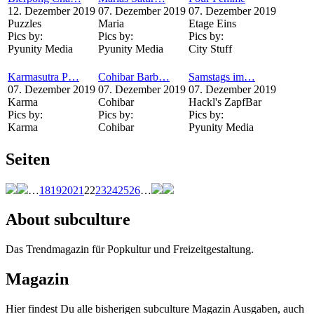
12. Dezember 2019
07. Dezember 2019
07. Dezember 2019
Puzzles
Maria
Etage Eins
Pics by:
Pics by:
Pics by:
Pyunity Media
Pyunity Media
City Stuff
Karmasutra P…
Cohibar Barb…
Samstags im…
07. Dezember 2019
07. Dezember 2019
07. Dezember 2019
Karma
Cohibar
Hackl's ZapfBar
Pics by:
Pics by:
Pics by:
Karma
Cohibar
Pyunity Media
Seiten
…
18
19
20
21
22
23
24
25
26
…
About subculture
Das Trendmagazin für Popkultur und Freizeitgestaltung.
Magazin
Hier findest Du alle bisherigen subculture Magazin Ausgaben, auch