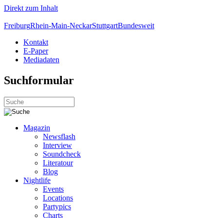
Direkt zum Inhalt
Freiburg
Rhein-Main-Neckar
Stuttgart
Bundesweit
Kontakt
E-Paper
Mediadaten
Suchformular
Magazin
Newsflash
Interview
Soundcheck
Literatour
Blog
Nightlife
Events
Locations
Partypics
Charts