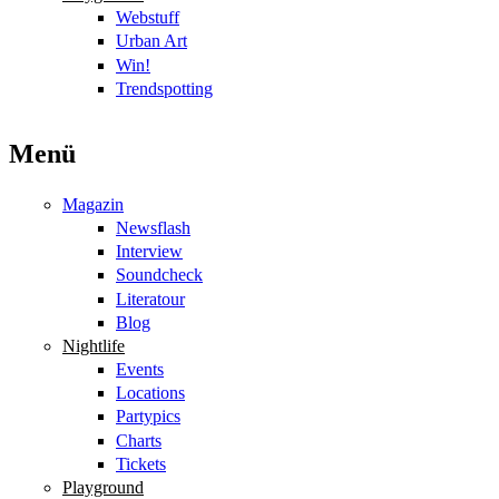
Webstuff
Urban Art
Win!
Trendspotting
Menü
Magazin
Newsflash
Interview
Soundcheck
Literatour
Blog
Nightlife
Events
Locations
Partypics
Charts
Tickets
Playground