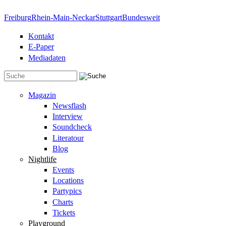
Direkt zum Inhalt
Freiburg
Rhein-Main-Neckar
Stuttgart
Bundesweit
Kontakt
E-Paper
Mediadaten
Suchformular
Magazin
Newsflash
Interview
Soundcheck
Literatour
Blog
Nightlife
Events
Locations
Partypics
Charts
Tickets
Playground