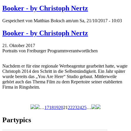
Booker - by Christoph Nertz
Gespeichert von
Matthias Boksch
am/um Sa, 21/10/2017 - 10:03
Booker - by Christoph Nertz
21. Oktober 2017
Portraits von Freiburger Programmverantwortlichen
Nachdem er für eine regionale Werbeagentur gearbeitet hatte, wagte
Christoph 2014 den Schritt in die Selbstständigkeit. Ein Jahr später
wurde bereits das „You Are Here“ Studio gebaut. Mittlerweile
gehört auch das Thema Film zu dem Repertoire seiner etablierten
Firma in Ringsheim.
…
17
18
19
20
21
22
23
24
25
…
Seiten
Partypics