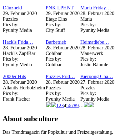
Dänzneid
PNK LPHNT
Maria Friday…
29. Februar 2020
29. Februar 2020
28. Februar 2020
Puzzles
Etage Eins
Maria
Pics by:
Pics by:
Pics by:
Pyunity Media
City Stuff
Pyunity Media
Hackls Frida…
Barbetrieb
Heimatliebe…
28. Februar 2020
28. Februar 2020
28. Februar 2020
Hackl's ZapfBar
Cohibar
Mauerwerk
Pics by:
Pics by:
Pics by:
Pyunity Media
Cohibar
Justin Bäumle
2000er Hits
Puzzles Frid…
Bierpong Cha…
28. Februar 2020
28. Februar 2020
27. Februar 2020
Atlantis Herbolzheim
Puzzles
Puzzles
Pics by:
Pics by:
Pics by:
Frank Fischer
Pyunity Media
Pyunity Media
1
2
3
4
5
6
7
8
9
…
Seiten
About subculture
Das Trendmagazin für Popkultur und Freizeitgestaltung.