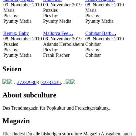
09. November 2019
09. November 2019
08. November 2019
Maria
Puzzles
Maria
Pics by:
Pics by:
Pics by:
Pyunity Media
Pyunity Media
Pyunity Media
Remix, Baby
Mallorca Fee…
Cohibar Barb…
08. November 2019
08. November 2019
08. November 2019
Puzzles
Atlantis Herbolzheim
Cohibar
Pics by:
Pics by:
Pics by:
Pyunity Media
Frank Fischer
Cohibar
Seiten
…
27
28
29
30
31
32
33
34
35
…
About subculture
Das Trendmagazin für Popkultur und Freizeitgestaltung.
Magazin
Hier findest Du alle bisherigen subculture Magazin Ausgaben, auch