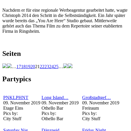
Nachdem er für eine regionale Werbeagentur gearbeitet hatte, wagte
Christoph 2014 den Schritt in die Selbstständigkeit. Ein Jahr später
wurde bereits das „You Are Here“ Studio gebaut. Mittlerweile
gehört auch das Thema Film zu dem Repertoire seiner etablierten
Firma in Ringsheim.
Seiten
…
17
18
19
20
21
22
23
24
25
…
Partypics
PNKLPHNT
Long Island…
Großstadtgef…
09. November 2019
09. November 2019
09. November 2019
Etage Eins
Othello Bar
Freiraum
Pics by:
Pics by:
Pics by:
City Stuff
Othello Bar
City Stuff
Saturday Nig…
Dänzneid
Friday Night…