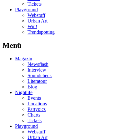
Tickets
Playground
Webstuff
Urban Art
Win!
Trendspotting
Menü
Magazin
Newsflash
Interview
Soundcheck
Literatour
Blog
Nightlife
Events
Locations
Partypics
Charts
Tickets
Playground
Webstuff
Urban Art