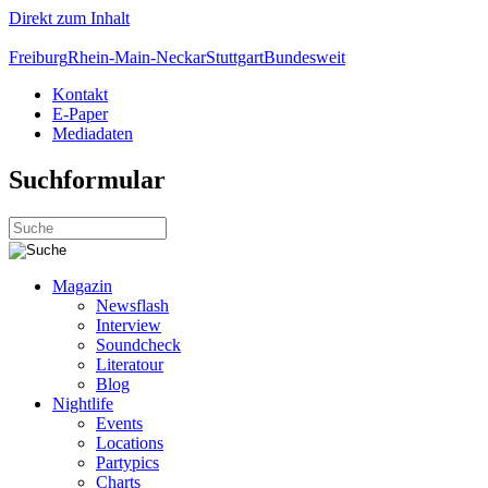
Direkt zum Inhalt
Freiburg
Rhein-Main-Neckar
Stuttgart
Bundesweit
Kontakt
E-Paper
Mediadaten
Suchformular
Magazin
Newsflash
Interview
Soundcheck
Literatour
Blog
Nightlife
Events
Locations
Partypics
Charts