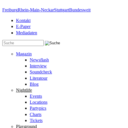
Direkt zum Inhalt
Freiburg
Rhein-Main-Neckar
Stuttgart
Bundesweit
Kontakt
E-Paper
Mediadaten
Suchformular
Magazin
Newsflash
Interview
Soundcheck
Literatour
Blog
Nightlife
Events
Locations
Partypics
Charts
Tickets
Playground