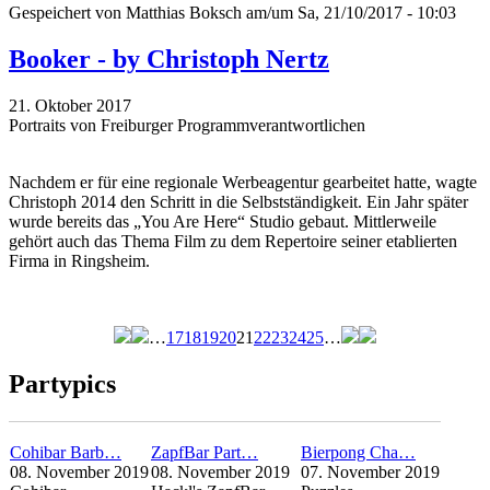
Gespeichert von
Matthias Boksch
am/um Sa, 21/10/2017 - 10:03
Booker - by Christoph Nertz
21. Oktober 2017
Portraits von Freiburger Programmverantwortlichen
Nachdem er für eine regionale Werbeagentur gearbeitet hatte, wagte
Christoph 2014 den Schritt in die Selbstständigkeit. Ein Jahr später
wurde bereits das „You Are Here“ Studio gebaut. Mittlerweile
gehört auch das Thema Film zu dem Repertoire seiner etablierten
Firma in Ringsheim.
…
17
18
19
20
21
22
23
24
25
…
Seiten
Partypics
Cohibar Barb…
ZapfBar Part…
Bierpong Cha…
08. November 2019
08. November 2019
07. November 2019