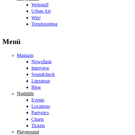
Webstuff
Urban Art
Win!
Trendspotting
Menü
Magazin
Newsflash
Interview
Soundcheck
Literatour
Blog
Nightlife
Events
Locations
Partypics
Charts
Tickets
Playground