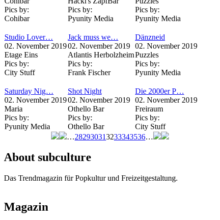
Cohibar
Hackl's ZapfBar
Puzzles
Pics by:
Pics by:
Pics by:
Cohibar
Pyunity Media
Pyunity Media
Studio Lover…
Jack muss we…
Dänzneid
02. November 2019
02. November 2019
02. November 2019
Etage Eins
Atlantis Herbolzheim
Puzzles
Pics by:
Pics by:
Pics by:
City Stuff
Frank Fischer
Pyunity Media
Saturday Nig…
Shot Night
Die 2000er P…
02. November 2019
02. November 2019
02. November 2019
Maria
Othello Bar
Freiraum
Pics by:
Pics by:
Pics by:
Pyunity Media
Othello Bar
City Stuff
…
28
29
30
31
32
33
34
35
36
…
Seiten
About subculture
Das Trendmagazin für Popkultur und Freizeitgestaltung.
Magazin