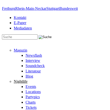
Direkt zum Inhalt
Freiburg
Rhein-Main-Neckar
Stuttgart
Bundesweit
Kontakt
E-Paper
Mediadaten
Suchformular
Magazin
Newsflash
Interview
Soundcheck
Literatour
Blog
Nightlife
Events
Locations
Partypics
Charts
Tickets