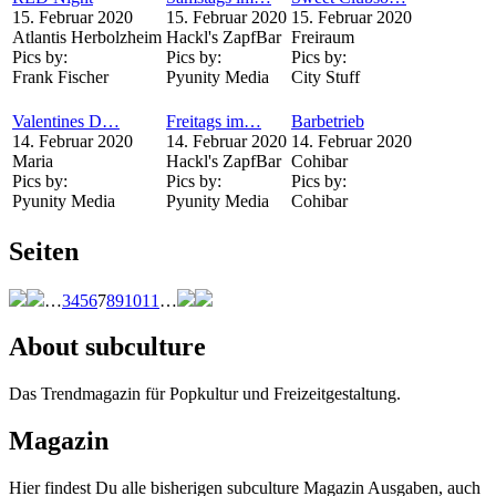
15. Februar 2020
15. Februar 2020
15. Februar 2020
Atlantis Herbolzheim
Hackl's ZapfBar
Freiraum
Pics by:
Pics by:
Pics by:
Frank Fischer
Pyunity Media
City Stuff
Valentines D…
Freitags im…
Barbetrieb
14. Februar 2020
14. Februar 2020
14. Februar 2020
Maria
Hackl's ZapfBar
Cohibar
Pics by:
Pics by:
Pics by:
Pyunity Media
Pyunity Media
Cohibar
Seiten
…
3
4
5
6
7
8
9
10
11
…
About subculture
Das Trendmagazin für Popkultur und Freizeitgestaltung.
Magazin
Hier findest Du alle bisherigen subculture Magazin Ausgaben, auch