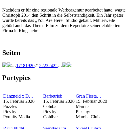
Nachdem er für eine regionale Werbeagentur gearbeitet hatte, wagte
Christoph 2014 den Schritt in die Selbstständigkeit. Ein Jahr später
wurde bereits das „You Are Here“ Studio gebaut. Mittlerweile
gehört auch das Thema Film zu dem Repertoire seiner etablierten
Firma in Ringsheim.
Seiten
…
17
18
19
20
21
22
23
24
25
…
Partypics
Dänzneid x D…
Barbetrieb
Gran Fiesta…
15. Februar 2020
15. Februar 2020
15. Februar 2020
Puzzles
Cohibar
Mamita
Pics by:
Pics by:
Pics by:
Pyunity Media
Cohibar
Mamita Club
RED Night
Samstags im…
Sweet Clubso…