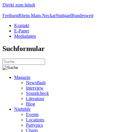
Direkt zum Inhalt
Freiburg
Rhein-Main-Neckar
Stuttgart
Bundesweit
Kontakt
E-Paper
Mediadaten
Suchformular
Magazin
Newsflash
Interview
Soundcheck
Literatour
Blog
Nightlife
Events
Locations
Partypics
Charts