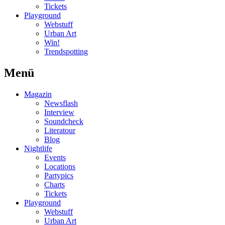
Tickets
Playground
Webstuff
Urban Art
Win!
Trendspotting
Menü
Magazin
Newsflash
Interview
Soundcheck
Literatour
Blog
Nightlife
Events
Locations
Partypics
Charts
Tickets
Playground
Webstuff
Urban Art