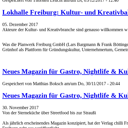
Gespeichert von
Thorsten Leucht
am/um Di, 05/12/2017 - 12:40
Lokhalle Freiburg: Kultur- und Kreativba
05. Dezember 2017
Akteure der Kultur- und Kreativbranche sind genauso willkommen w
Was die Planwerk Freiburg GmbH (Lars Bargmann & Frank Böttinger;
Grünhof als Plattform für Gründungskultur, Unternehmertum, Gemeinw
Neues Magazin für Gastro, Nightlife & Kul
Gespeichert von
Matthias Boksch
am/um Do, 30/11/2017 - 20:44
Neues Magazin für Gastro, Nightlife & Kul
30. November 2017
Von der Sterneküche über Streetfood bis zur Straußi
Als jährlich erscheinendes Magazin konzipiert, hat der Verlag chill