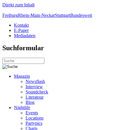
Direkt zum Inhalt
Freiburg
Rhein-Main-Neckar
Stuttgart
Bundesweit
Kontakt
E-Paper
Mediadaten
Suchformular
Magazin
Newsflash
Interview
Soundcheck
Literatour
Blog
Nightlife
Events
Locations
Partypics
Charts