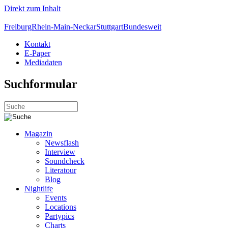
Direkt zum Inhalt
Freiburg
Rhein-Main-Neckar
Stuttgart
Bundesweit
Kontakt
E-Paper
Mediadaten
Suchformular
Magazin
Newsflash
Interview
Soundcheck
Literatour
Blog
Nightlife
Events
Locations
Partypics
Charts