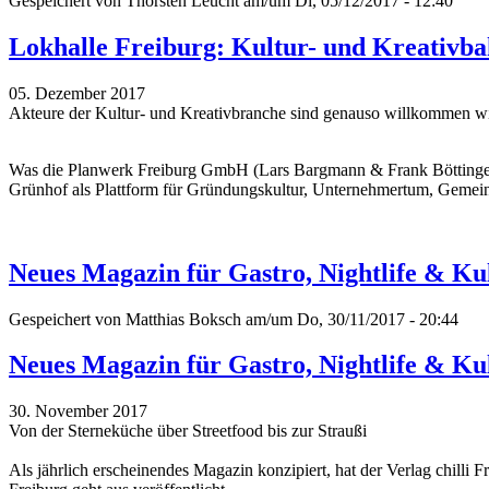
Gespeichert von
Thorsten Leucht
am/um Di, 05/12/2017 - 12:40
Lokhalle Freiburg: Kultur- und Kreativba
05. Dezember 2017
Akteure der Kultur- und Kreativbranche sind genauso willkommen w
Was die Planwerk Freiburg GmbH (Lars Bargmann & Frank Böttinger;
Grünhof als Plattform für Gründungskultur, Unternehmertum, Gemeinw
Neues Magazin für Gastro, Nightlife & Kul
Gespeichert von
Matthias Boksch
am/um Do, 30/11/2017 - 20:44
Neues Magazin für Gastro, Nightlife & Kul
30. November 2017
Von der Sterneküche über Streetfood bis zur Straußi
Als jährlich erscheinendes Magazin konzipiert, hat der Verlag chill