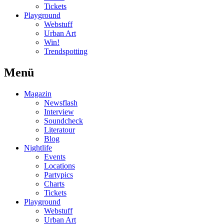
Tickets
Playground
Webstuff
Urban Art
Win!
Trendspotting
Menü
Magazin
Newsflash
Interview
Soundcheck
Literatour
Blog
Nightlife
Events
Locations
Partypics
Charts
Tickets
Playground
Webstuff
Urban Art