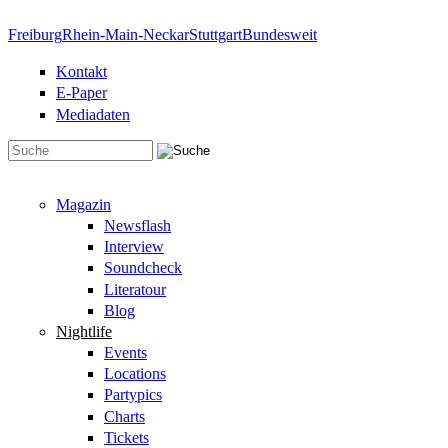
Direkt zum Inhalt
Freiburg
Rhein-Main-Neckar
Stuttgart
Bundesweit
Kontakt
E-Paper
Mediadaten
Suchformular
Magazin
Newsflash
Interview
Soundcheck
Literatour
Blog
Nightlife
Events
Locations
Partypics
Charts
Tickets