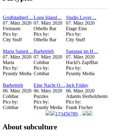
Großstadtgef…
Long Island…
Studio Lover…
07. März 2020
07. März 2020
07. März 2020
Freiraum
Othello Bar
Etage Eins
Pics by:
Pics by:
Pics by:
City Stuff
Othello Bar
City Stuff
Maria Saturd…
Barbetrieb
Samstag im H…
07. März 2020
07. März 2020
07. März 2020
Maria
Cohibar
Hackl's ZapfBar
Pics by:
Pics by:
Pics by:
Pyunity Media
Cohibar
Pyunity Media
Barbetrieb
Eine Nacht O…
Jack Friday
06. März 2020
06. März 2020
06. März 2020
Cohibar
Puzzles
Atlantis Herbolzheim
Pics by:
Pics by:
Pics by:
Cohibar
Pyunity Media
Frank Fischer
1
2
3
4
5
6
7
8
9
…
Seiten
About subculture