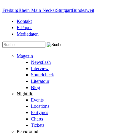
Direkt zum Inhalt
Freiburg
Rhein-Main-Neckar
Stuttgart
Bundesweit
Kontakt
E-Paper
Mediadaten
Suchformular
Magazin
Newsflash
Interview
Soundcheck
Literatour
Blog
Nightlife
Events
Locations
Partypics
Charts
Tickets
Playground