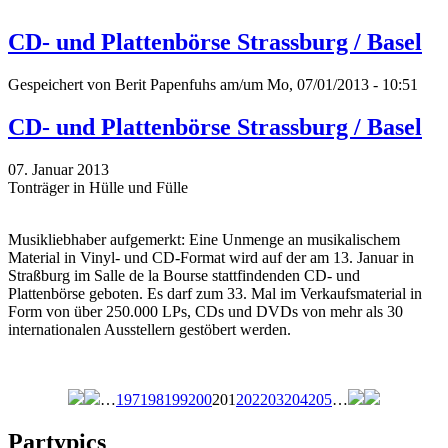
CD- und Plattenbörse Strassburg / Basel
Gespeichert von
Berit Papenfuhs
am/um Mo, 07/01/2013 - 10:51
CD- und Plattenbörse Strassburg / Basel
07. Januar 2013
Tonträger in Hülle und Fülle
Musikliebhaber aufgemerkt: Eine Unmenge an musikalischem
Material in Vinyl- und CD-Format wird auf der am 13. Januar in
Straßburg im Salle de la Bourse stattfindenden CD- und
Plattenbörse geboten. Es darf zum 33. Mal im Verkaufsmaterial in
Form von über 250.000 LPs, CDs und DVDs von mehr als 30
internationalen Ausstellern gestöbert werden.
…
197
198
199
200
201
202
203
204
205
…
Seiten
Partypics