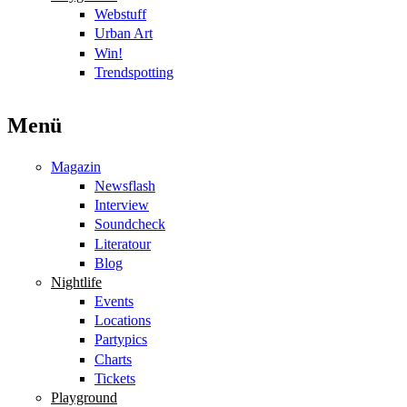
Webstuff
Urban Art
Win!
Trendspotting
Menü
Magazin
Newsflash
Interview
Soundcheck
Literatour
Blog
Nightlife
Events
Locations
Partypics
Charts
Tickets
Playground