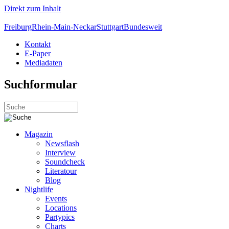
Direkt zum Inhalt
Freiburg
Rhein-Main-Neckar
Stuttgart
Bundesweit
Kontakt
E-Paper
Mediadaten
Suchformular
Magazin
Newsflash
Interview
Soundcheck
Literatour
Blog
Nightlife
Events
Locations
Partypics
Charts