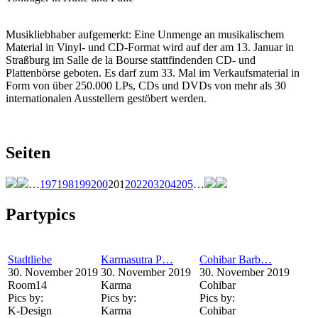
Musikliebhaber aufgemerkt: Eine Unmenge an musikalischem
Material in Vinyl- und CD-Format wird auf der am 13. Januar in
Straßburg im Salle de la Bourse stattfindenden CD- und
Plattenbörse geboten. Es darf zum 33. Mal im Verkaufsmaterial in
Form von über 250.000 LPs, CDs und DVDs von mehr als 30
internationalen Ausstellern gestöbert werden.
Seiten
…
197
198
199
200
201
202
203
204
205
…
Partypics
Stadtliebe
Karmasutra P…
Cohibar Barb…
30. November 2019
30. November 2019
30. November 2019
Room14
Karma
Cohibar
Pics by:
Pics by:
Pics by:
K-Design
Karma
Cohibar