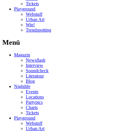
Tickets
Playground
Webstuff
Urban Art
Win!
Trendspotting
Menü
Magazin
Newsflash
Interview
Soundcheck
Literatour
Blog
Nightlife
Events
Locations
Partypics
Charts
Tickets
Playground
Webstuff
Urban Art