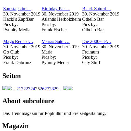
Samstags im…
Birthday Par…
Black Saturd…
30. November 2019
30. November 2019
30. November 2019
Hackl's ZapfBar
Atlantis Herbolzheim
Othello Bar
Pics by:
Pics by:
Pics by:
Pyunity Media
Frank Fischer
Othello Bar
MagicRed - d…
Marias Satur…
Die 2000er P…
30. November 2019
30. November 2019
30. November 2019
Go Club
Maria
Freiraum
Pics by:
Pics by:
Pics by:
Frank Dabrunz
Pyunity Media
City Stuff
Seiten
…
21
22
23
24
25
26
27
28
29
…
About subculture
Das Trendmagazin für Popkultur und Freizeitgestaltung.
Magazin