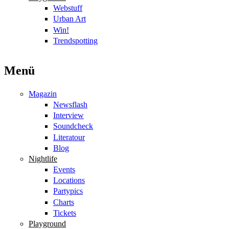
Webstuff
Urban Art
Win!
Trendspotting
Menü
Magazin
Newsflash
Interview
Soundcheck
Literatour
Blog
Nightlife
Events
Locations
Partypics
Charts
Tickets
Playground