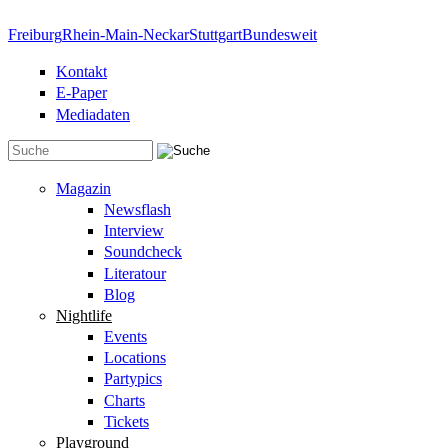
Direkt zum Inhalt
Freiburg
Rhein-Main-Neckar
Stuttgart
Bundesweit
Kontakt
E-Paper
Mediadaten
Suchformular
Magazin
Newsflash
Interview
Soundcheck
Literatour
Blog
Nightlife
Events
Locations
Partypics
Charts
Tickets
Playground