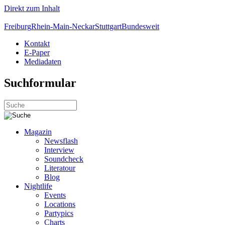
Direkt zum Inhalt
Freiburg
Rhein-Main-Neckar
Stuttgart
Bundesweit
Kontakt
E-Paper
Mediadaten
Suchformular
Magazin
Newsflash
Interview
Soundcheck
Literatour
Blog
Nightlife
Events
Locations
Partypics
Charts