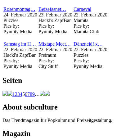
Rosenmontag…
Beizefasnet…
Carneval
24. Februar 2020
23. Februar 2020
22. Februar 2020
Puzzles
Hackl's ZapfBar
Mamita
Pics by:
Pics by:
Pics by:
Pyunity Media
Pyunity Media
Mamita Club
Samstag im H…
Mixtape Meet…
Dänzneid! x…
22. Februar 2020
22. Februar 2020
22. Februar 2020
Hackl's ZapfBar
Freiraum
Puzzles
Pics by:
Pics by:
Pics by:
Pyunity Media
City Stuff
Pyunity Media
Seiten
1
2
3
4
5
6
7
8
9
…
About subculture
Das Trendmagazin für Popkultur und Freizeitgestaltung.
Magazin