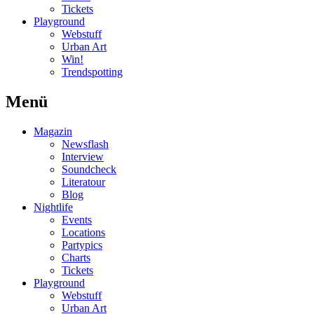
Tickets
Playground
Webstuff
Urban Art
Win!
Trendspotting
Menü
Magazin
Newsflash
Interview
Soundcheck
Literatour
Blog
Nightlife
Events
Locations
Partypics
Charts
Tickets
Playground
Webstuff
Urban Art