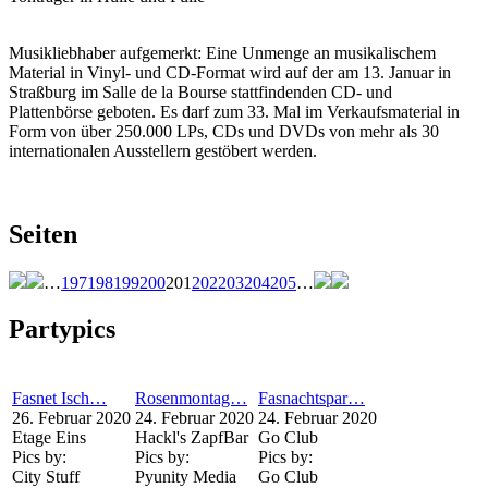
Musikliebhaber aufgemerkt: Eine Unmenge an musikalischem
Material in Vinyl- und CD-Format wird auf der am 13. Januar in
Straßburg im Salle de la Bourse stattfindenden CD- und
Plattenbörse geboten. Es darf zum 33. Mal im Verkaufsmaterial in
Form von über 250.000 LPs, CDs und DVDs von mehr als 30
internationalen Ausstellern gestöbert werden.
Seiten
…
197
198
199
200
201
202
203
204
205
…
Partypics
Fasnet Isch…
Rosenmontag…
Fasnachtspar…
26. Februar 2020
24. Februar 2020
24. Februar 2020
Etage Eins
Hackl's ZapfBar
Go Club
Pics by:
Pics by:
Pics by:
City Stuff
Pyunity Media
Go Club