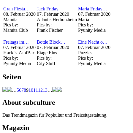
Gran Fiesta…
Jack Friday
Maria Friday…
08. Februar 2020
07. Februar 2020
07. Februar 2020
Mamita
Atlantis Herbolzheim
Maria
Pics by:
Pics by:
Pics by:
Mamita Club
Frank Fischer
Pyunity Media
Freitags im…
Bottle Block…
Eine Nacht o…
07. Februar 2020
07. Februar 2020
07. Februar 2020
Hackl's ZapfBar
Etage Eins
Puzzles
Pics by:
Pics by:
Pics by:
Pyunity Media
City Stuff
Pyunity Media
Seiten
…
5
6
7
8
9
10
11
12
13
…
About subculture
Das Trendmagazin für Popkultur und Freizeitgestaltung.
Magazin