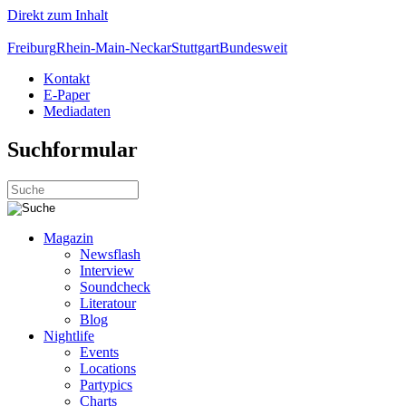
Direkt zum Inhalt
Freiburg
Rhein-Main-Neckar
Stuttgart
Bundesweit
Kontakt
E-Paper
Mediadaten
Suchformular
Magazin
Newsflash
Interview
Soundcheck
Literatour
Blog
Nightlife
Events
Locations
Partypics
Charts