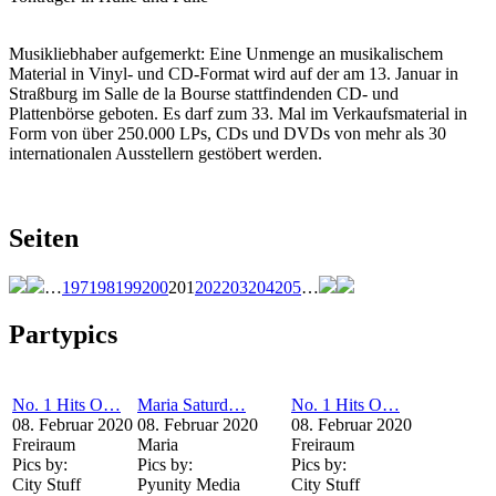
Musikliebhaber aufgemerkt: Eine Unmenge an musikalischem
Material in Vinyl- und CD-Format wird auf der am 13. Januar in
Straßburg im Salle de la Bourse stattfindenden CD- und
Plattenbörse geboten. Es darf zum 33. Mal im Verkaufsmaterial in
Form von über 250.000 LPs, CDs und DVDs von mehr als 30
internationalen Ausstellern gestöbert werden.
Seiten
…
197
198
199
200
201
202
203
204
205
…
Partypics
No. 1 Hits O…
Maria Saturd…
No. 1 Hits O…
08. Februar 2020
08. Februar 2020
08. Februar 2020
Freiraum
Maria
Freiraum
Pics by:
Pics by:
Pics by:
City Stuff
Pyunity Media
City Stuff