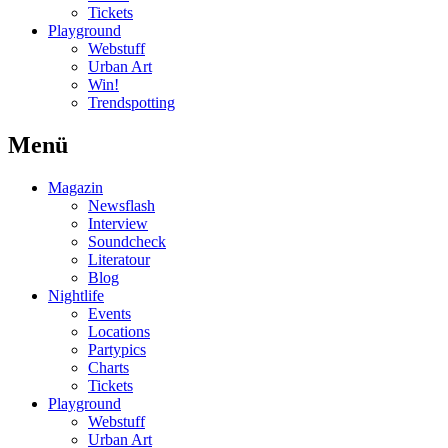
Tickets
Playground
Webstuff
Urban Art
Win!
Trendspotting
Menü
Magazin
Newsflash
Interview
Soundcheck
Literatour
Blog
Nightlife
Events
Locations
Partypics
Charts
Tickets
Playground
Webstuff
Urban Art