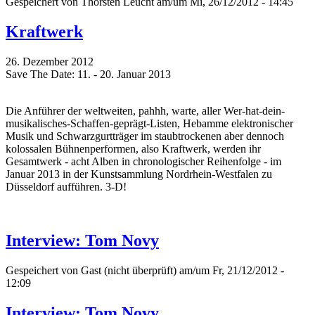
Gespeichert von
Thorsten Leucht
am/um Mi, 26/12/2012 - 14:45
Kraftwerk
26. Dezember 2012
Save The Date: 11. - 20. Januar 2013
Die Anführer der weltweiten, pahhh, warte, aller Wer-hat-dein-
musikalisches-Schaffen-geprägt-Listen, Hebamme elektronischer
Musik und Schwarzgurtträger im staubtrockenen aber dennoch
kolossalen Bühnenperformen, also Kraftwerk, werden ihr
Gesamtwerk - acht Alben in chronologischer Reihenfolge - im
Januar 2013 in der Kunstsammlung Nordrhein-Westfalen zu
Düsseldorf aufführen. 3-D!
Interview: Tom Novy
Gespeichert von
Gast (nicht überprüft)
am/um Fr, 21/12/2012 -
12:09
Interview: Tom Novy