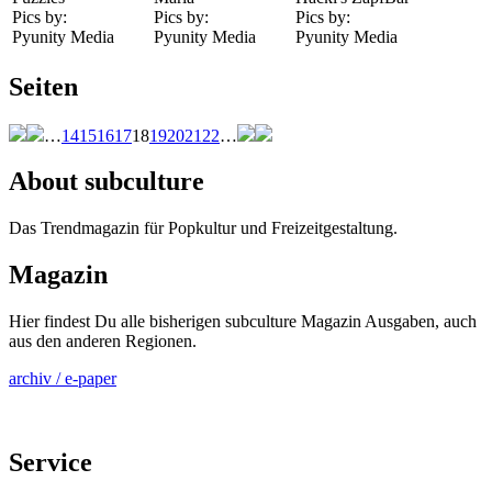
Pics by:
Pics by:
Pics by:
Pyunity Media
Pyunity Media
Pyunity Media
Seiten
…
14
15
16
17
18
19
20
21
22
…
About subculture
Das Trendmagazin für Popkultur und Freizeitgestaltung.
Magazin
Hier findest Du alle bisherigen subculture Magazin Ausgaben, auch
aus den anderen Regionen.
archiv / e-paper
Service