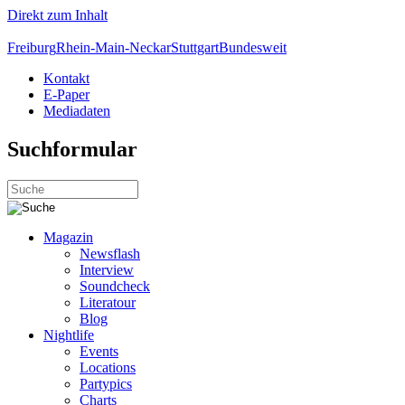
Direkt zum Inhalt
Freiburg
Rhein-Main-Neckar
Stuttgart
Bundesweit
Kontakt
E-Paper
Mediadaten
Suchformular
Magazin
Newsflash
Interview
Soundcheck
Literatour
Blog
Nightlife
Events
Locations
Partypics
Charts