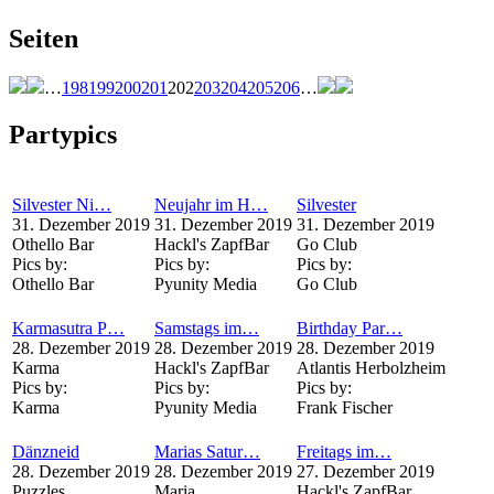
Seiten
…
198
199
200
201
202
203
204
205
206
…
Partypics
Silvester Ni…
Neujahr im H…
Silvester
31. Dezember 2019
31. Dezember 2019
31. Dezember 2019
Othello Bar
Hackl's ZapfBar
Go Club
Pics by:
Pics by:
Pics by:
Othello Bar
Pyunity Media
Go Club
Karmasutra P…
Samstags im…
Birthday Par…
28. Dezember 2019
28. Dezember 2019
28. Dezember 2019
Karma
Hackl's ZapfBar
Atlantis Herbolzheim
Pics by:
Pics by:
Pics by:
Karma
Pyunity Media
Frank Fischer
Dänzneid
Marias Satur…
Freitags im…
28. Dezember 2019
28. Dezember 2019
27. Dezember 2019
Puzzles
Maria
Hackl's ZapfBar