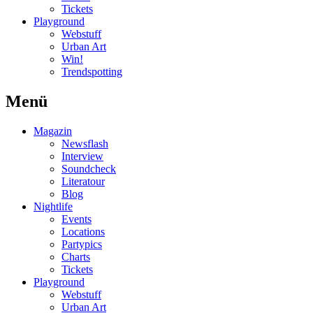
Tickets
Playground
Webstuff
Urban Art
Win!
Trendspotting
Menü
Magazin
Newsflash
Interview
Soundcheck
Literatour
Blog
Nightlife
Events
Locations
Partypics
Charts
Tickets
Playground
Webstuff
Urban Art