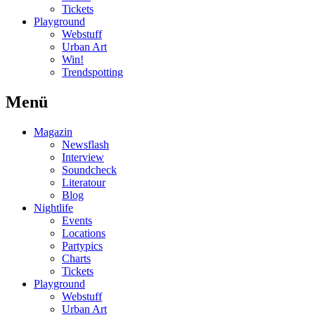
Tickets
Playground
Webstuff
Urban Art
Win!
Trendspotting
Menü
Magazin
Newsflash
Interview
Soundcheck
Literatour
Blog
Nightlife
Events
Locations
Partypics
Charts
Tickets
Playground
Webstuff
Urban Art