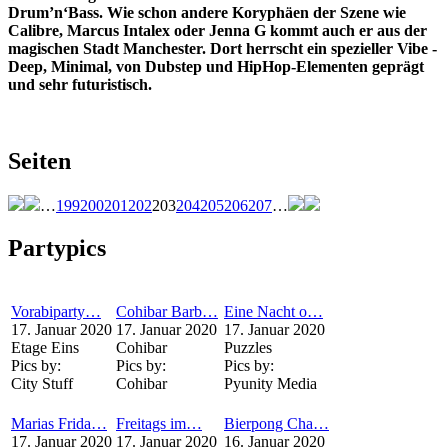
Drum’n‘Bass. Wie schon andere Koryphäen der Szene wie
Calibre, Marcus Intalex oder Jenna G kommt auch er aus der
magischen Stadt Manchester. Dort herrscht ein spezieller Vibe -
Deep, Minimal, von Dubstep und HipHop-Elementen geprägt
und sehr futuristisch.
Seiten
…
199
200
201
202
203
204
205
206
207
…
Partypics
Vorabiparty…
Cohibar Barb…
Eine Nacht o…
17. Januar 2020
17. Januar 2020
17. Januar 2020
Etage Eins
Cohibar
Puzzles
Pics by:
Pics by:
Pics by:
City Stuff
Cohibar
Pyunity Media
Marias Frida…
Freitags im…
Bierpong Cha…
17. Januar 2020
17. Januar 2020
16. Januar 2020