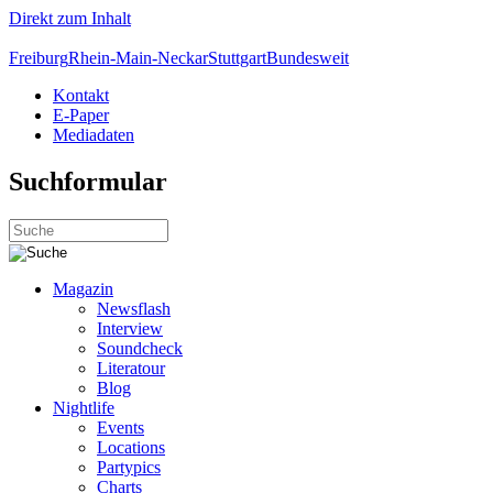
Direkt zum Inhalt
Freiburg
Rhein-Main-Neckar
Stuttgart
Bundesweit
Kontakt
E-Paper
Mediadaten
Suchformular
Magazin
Newsflash
Interview
Soundcheck
Literatour
Blog
Nightlife
Events
Locations
Partypics
Charts