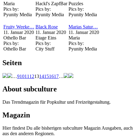
Maria
Hackl's ZapfBar
Puzzles
Pics by:
Pics by:
Pics by:
Pyunity Media
Pyunity Media
Pyunity Media
Fruity Weeke…
Black Rose
Marias Satur…
11. Januar 2020
11. Januar 2020
11. Januar 2020
Othello Bar
Etage Eins
Maria
Pics by:
Pics by:
Pics by:
Othello Bar
City Stuff
Pyunity Media
Seiten
…
9
10
11
12
13
14
15
16
17
…
About subculture
Das Trendmagazin für Popkultur und Freizeitgestaltung.
Magazin
Hier findest Du alle bisherigen subculture Magazin Ausgaben, auch
aus den anderen Regionen.