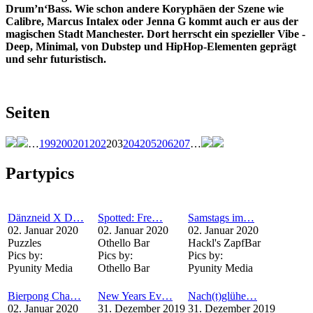
Drum’n‘Bass. Wie schon andere Koryphäen der Szene wie
Calibre, Marcus Intalex oder Jenna G kommt auch er aus der
magischen Stadt Manchester. Dort herrscht ein spezieller Vibe -
Deep, Minimal, von Dubstep und HipHop-Elementen geprägt
und sehr futuristisch.
Seiten
…
199
200
201
202
203
204
205
206
207
…
Partypics
Dänzneid X D…
Spotted: Fre…
Samstags im…
02. Januar 2020
02. Januar 2020
02. Januar 2020
Puzzles
Othello Bar
Hackl's ZapfBar
Pics by:
Pics by:
Pics by:
Pyunity Media
Othello Bar
Pyunity Media
Bierpong Cha…
New Years Ev…
Nach(t)glühe…
02. Januar 2020
31. Dezember 2019
31. Dezember 2019