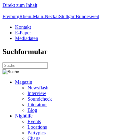
Direkt zum Inhalt
Freiburg
Rhein-Main-Neckar
Stuttgart
Bundesweit
Kontakt
E-Paper
Mediadaten
Suchformular
Magazin
Newsflash
Interview
Soundcheck
Literatour
Blog
Nightlife
Events
Locations
Partypics
Charts