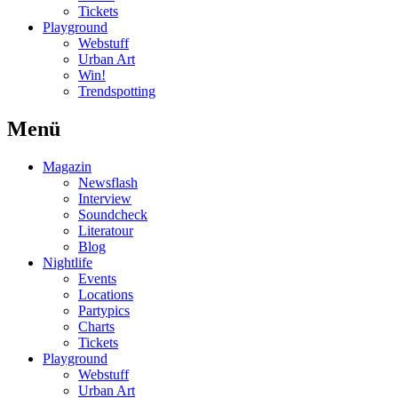
Tickets
Playground
Webstuff
Urban Art
Win!
Trendspotting
Menü
Magazin
Newsflash
Interview
Soundcheck
Literatour
Blog
Nightlife
Events
Locations
Partypics
Charts
Tickets
Playground
Webstuff
Urban Art