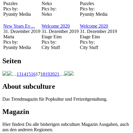
Puzzles
Neko
Puzzles
Pics by:
Pics by:
Pics by:
Pyunity Media
Neko
Pyunity Media
New Years Ev…
Welcome 2020
Welcome 2020
31. Dezember 2019
31. Dezember 2019
31. Dezember 2019
Maria
Etage Eins
Etage Eins
Pics by:
Pics by:
Pics by:
Pyunity Media
City Stuff
City Stuff
Seiten
…
13
14
15
16
17
18
19
20
21
…
About subculture
Das Trendmagazin für Popkultur und Freizeitgestaltung.
Magazin
Hier findest Du alle bisherigen subculture Magazin Ausgaben, auch
aus den anderen Regionen.