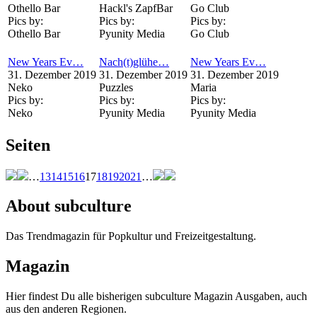
Othello Bar
Hackl's ZapfBar
Go Club
Pics by:
Pics by:
Pics by:
Othello Bar
Pyunity Media
Go Club
New Years Ev…
Nach(t)glühe…
New Years Ev…
31. Dezember 2019
31. Dezember 2019
31. Dezember 2019
Neko
Puzzles
Maria
Pics by:
Pics by:
Pics by:
Neko
Pyunity Media
Pyunity Media
Seiten
…
13
14
15
16
17
18
19
20
21
…
About subculture
Das Trendmagazin für Popkultur und Freizeitgestaltung.
Magazin
Hier findest Du alle bisherigen subculture Magazin Ausgaben, auch
aus den anderen Regionen.