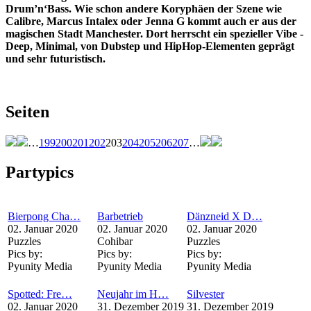
Drum’n‘Bass. Wie schon andere Koryphäen der Szene wie
Calibre, Marcus Intalex oder Jenna G kommt auch er aus der
magischen Stadt Manchester. Dort herrscht ein spezieller Vibe -
Deep, Minimal, von Dubstep und HipHop-Elementen geprägt
und sehr futuristisch.
Seiten
…
199
200
201
202
203
204
205
206
207
…
Partypics
Bierpong Cha…
Barbetrieb
Dänzneid X D…
02. Januar 2020
02. Januar 2020
02. Januar 2020
Puzzles
Cohibar
Puzzles
Pics by:
Pics by:
Pics by:
Pyunity Media
Pyunity Media
Pyunity Media
Spotted: Fre…
Neujahr im H…
Silvester
02. Januar 2020
31. Dezember 2019
31. Dezember 2019