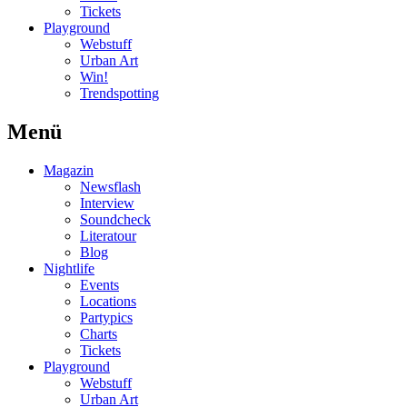
Tickets
Playground
Webstuff
Urban Art
Win!
Trendspotting
Menü
Magazin
Newsflash
Interview
Soundcheck
Literatour
Blog
Nightlife
Events
Locations
Partypics
Charts
Tickets
Playground
Webstuff
Urban Art