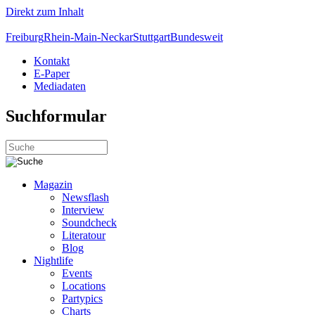
Direkt zum Inhalt
Freiburg
Rhein-Main-Neckar
Stuttgart
Bundesweit
Kontakt
E-Paper
Mediadaten
Suchformular
Magazin
Newsflash
Interview
Soundcheck
Literatour
Blog
Nightlife
Events
Locations
Partypics
Charts