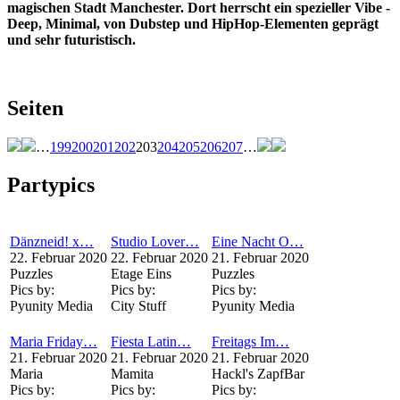
magischen Stadt Manchester. Dort herrscht ein spezieller Vibe -
Deep, Minimal, von Dubstep und HipHop-Elementen geprägt
und sehr futuristisch.
Seiten
…
199
200
201
202
203
204
205
206
207
…
Partypics
Dänzneid! x…
Studio Lover…
Eine Nacht O…
22. Februar 2020
22. Februar 2020
21. Februar 2020
Puzzles
Etage Eins
Puzzles
Pics by:
Pics by:
Pics by:
Pyunity Media
City Stuff
Pyunity Media
Maria Friday…
Fiesta Latin…
Freitags Im…
21. Februar 2020
21. Februar 2020
21. Februar 2020
Maria
Mamita
Hackl's ZapfBar
Pics by:
Pics by:
Pics by: