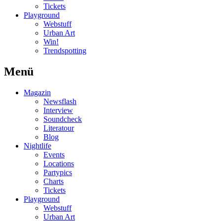
Tickets
Playground
Webstuff
Urban Art
Win!
Trendspotting
Menü
Magazin
Newsflash
Interview
Soundcheck
Literatour
Blog
Nightlife
Events
Locations
Partypics
Charts
Tickets
Playground
Webstuff
Urban Art