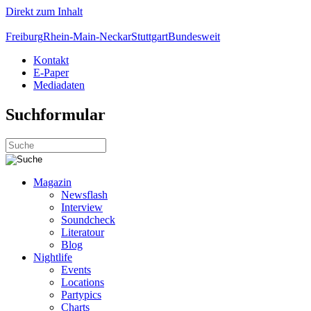
Direkt zum Inhalt
Freiburg
Rhein-Main-Neckar
Stuttgart
Bundesweit
Kontakt
E-Paper
Mediadaten
Suchformular
Magazin
Newsflash
Interview
Soundcheck
Literatour
Blog
Nightlife
Events
Locations
Partypics
Charts