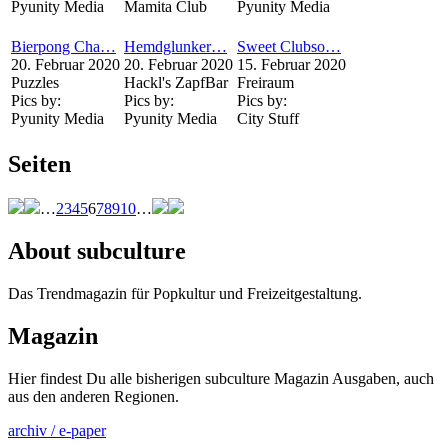
Pyunity Media
Mamita Club
Pyunity Media
Bierpong Cha…
Hemdglunker…
Sweet Clubso…
20. Februar 2020
20. Februar 2020
15. Februar 2020
Puzzles
Hackl's ZapfBar
Freiraum
Pics by:
Pics by:
Pics by:
Pyunity Media
Pyunity Media
City Stuff
Seiten
…
2
3
4
5
6
7
8
9
10
…
About subculture
Das Trendmagazin für Popkultur und Freizeitgestaltung.
Magazin
Hier findest Du alle bisherigen subculture Magazin Ausgaben, auch
aus den anderen Regionen.
archiv / e-paper