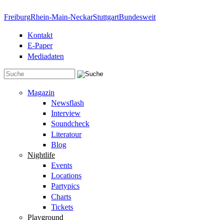
Direkt zum Inhalt
Freiburg
Rhein-Main-Neckar
Stuttgart
Bundesweit
Kontakt
E-Paper
Mediadaten
Suchformular
Magazin
Newsflash
Interview
Soundcheck
Literatour
Blog
Nightlife
Events
Locations
Partypics
Charts
Tickets
Playground