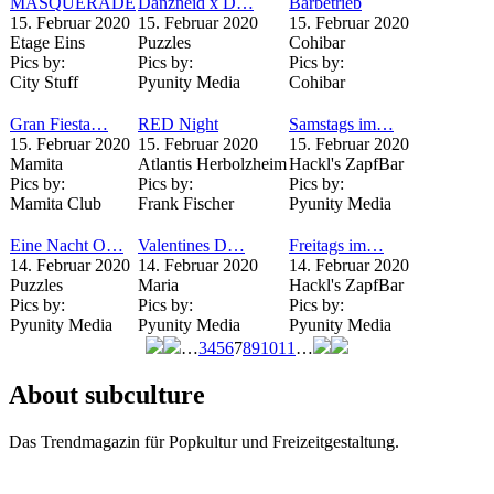
MASQUERADE
Dänzneid x D…
Barbetrieb
15. Februar 2020
15. Februar 2020
15. Februar 2020
Etage Eins
Puzzles
Cohibar
Pics by:
Pics by:
Pics by:
City Stuff
Pyunity Media
Cohibar
Gran Fiesta…
RED Night
Samstags im…
15. Februar 2020
15. Februar 2020
15. Februar 2020
Mamita
Atlantis Herbolzheim
Hackl's ZapfBar
Pics by:
Pics by:
Pics by:
Mamita Club
Frank Fischer
Pyunity Media
Eine Nacht O…
Valentines D…
Freitags im…
14. Februar 2020
14. Februar 2020
14. Februar 2020
Puzzles
Maria
Hackl's ZapfBar
Pics by:
Pics by:
Pics by:
Pyunity Media
Pyunity Media
Pyunity Media
…
3
4
5
6
7
8
9
10
11
…
Seiten
About subculture
Das Trendmagazin für Popkultur und Freizeitgestaltung.