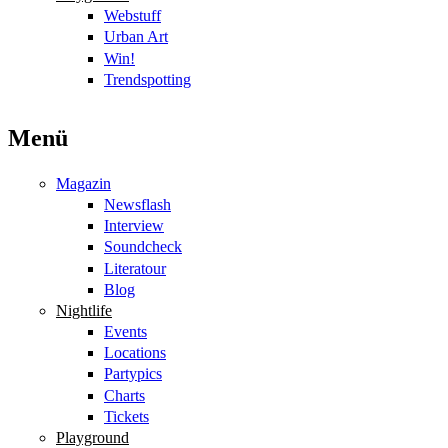
Webstuff
Urban Art
Win!
Trendspotting
Menü
Magazin
Newsflash
Interview
Soundcheck
Literatour
Blog
Nightlife
Events
Locations
Partypics
Charts
Tickets
Playground