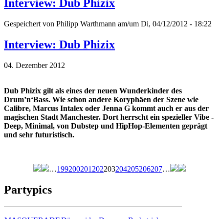
Interview: Dub Phizix
Gespeichert von
Philipp Warthmann
am/um Di, 04/12/2012 - 18:22
Interview: Dub Phizix
04. Dezember 2012
Dub Phizix gilt als eines der neuen Wunderkinder des
Drum’n‘Bass. Wie schon andere Koryphäen der Szene wie
Calibre, Marcus Intalex oder Jenna G kommt auch er aus der
magischen Stadt Manchester. Dort herrscht ein spezieller Vibe -
Deep, Minimal, von Dubstep und HipHop-Elementen geprägt
und sehr futuristisch.
…
199
200
201
202
203
204
205
206
207
…
Seiten
Partypics