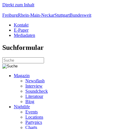
Direkt zum Inhalt
Freiburg
Rhein-Main-Neckar
Stuttgart
Bundesweit
Kontakt
E-Paper
Mediadaten
Suchformular
Magazin
Newsflash
Interview
Soundcheck
Literatour
Blog
Nightlife
Events
Locations
Partypics
Charts