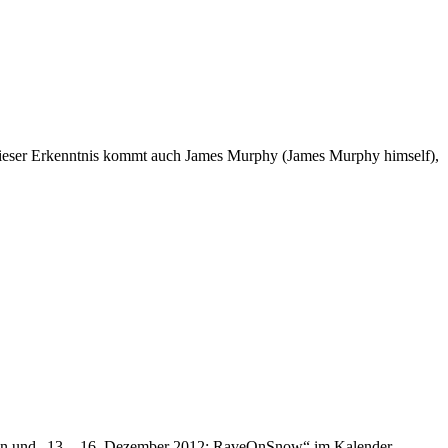
Zu dieser Erkenntnis kommt auch James Murphy (James Murphy himself),
eifen und „13. - 16. Dezember 2012: RaveOnSnow“ im Kalender