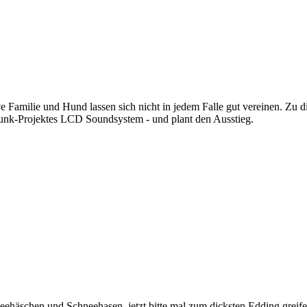
usive Familie und Hund lassen sich nicht in jedem Falle gut vereinen. 
nk-Projektes LCD Soundsystem - und plant den Ausstieg.
neehäschen und Schneehasen, jetzt bitte mal zum dicksten Edding gr