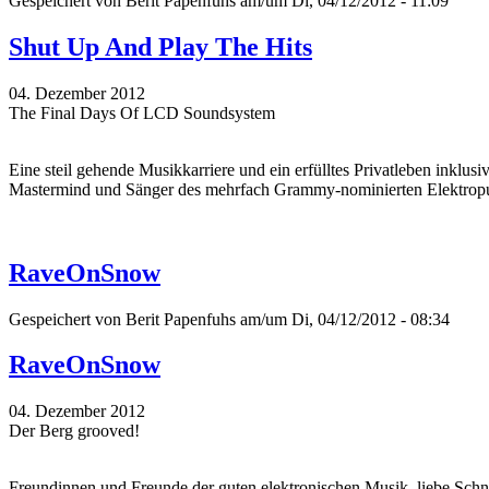
Gespeichert von
Berit Papenfuhs
am/um Di, 04/12/2012 - 11:09
Shut Up And Play The Hits
04. Dezember 2012
The Final Days Of LCD Soundsystem
Eine steil gehende Musikkarriere und ein erfülltes Privatleben inkl
Mastermind und Sänger des mehrfach Grammy-nominierten Elektropu
RaveOnSnow
Gespeichert von
Berit Papenfuhs
am/um Di, 04/12/2012 - 08:34
RaveOnSnow
04. Dezember 2012
Der Berg grooved!
Freundinnen und Freunde der guten elektronischen Musik, liebe Sch