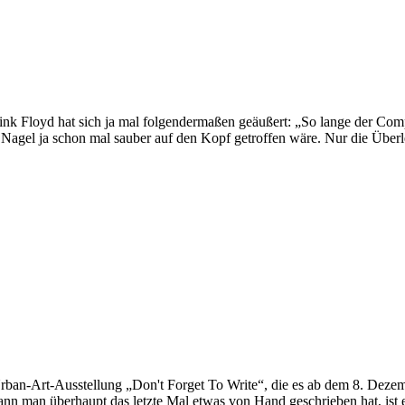
k Floyd hat sich ja mal folgendermaßen geäußert: „So lange der Comp
 Nagel ja schon mal sauber auf den Kopf getroffen wäre. Nur die Über
ban-Art-Ausstellung „Don't Forget To Write“, die es ab dem 8. Dezembe
nn man überhaupt das letzte Mal etwas von Hand geschrieben hat, ist es 