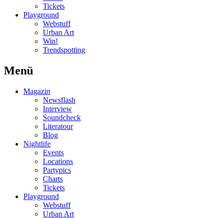
Tickets
Playground
Webstuff
Urban Art
Win!
Trendspotting
Menü
Magazin
Newsflash
Interview
Soundcheck
Literatour
Blog
Nightlife
Events
Locations
Partypics
Charts
Tickets
Playground
Webstuff
Urban Art