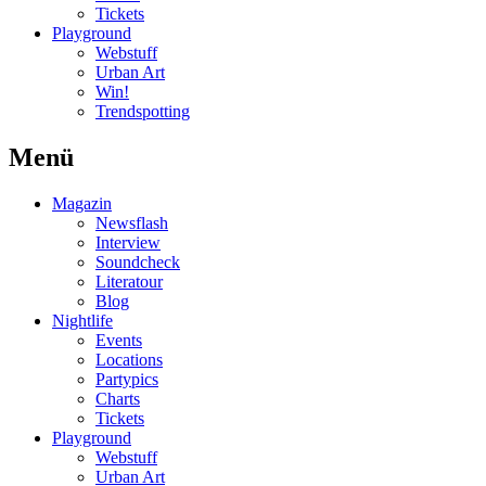
Tickets
Playground
Webstuff
Urban Art
Win!
Trendspotting
Menü
Magazin
Newsflash
Interview
Soundcheck
Literatour
Blog
Nightlife
Events
Locations
Partypics
Charts
Tickets
Playground
Webstuff
Urban Art