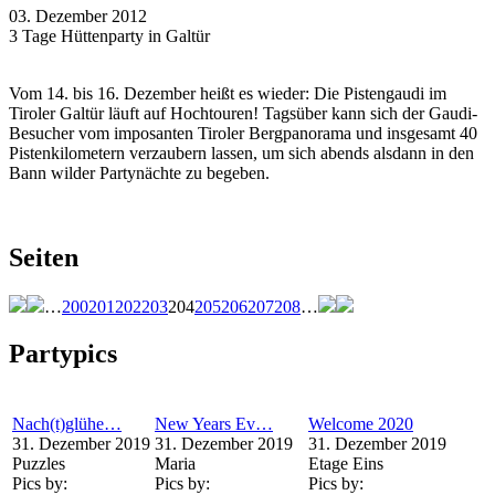
03. Dezember 2012
3 Tage Hüttenparty in Galtür
Vom 14. bis 16. Dezember heißt es wieder: Die Pistengaudi im
Tiroler Galtür läuft auf Hochtouren! Tagsüber kann sich der Gaudi-
Besucher vom imposanten Tiroler Bergpanorama und insgesamt 40
Pistenkilometern verzaubern lassen, um sich abends alsdann in den
Bann wilder Partynächte zu begeben.
Seiten
…
200
201
202
203
204
205
206
207
208
…
Partypics
Nach(t)glühe…
New Years Ev…
Welcome 2020
31. Dezember 2019
31. Dezember 2019
31. Dezember 2019
Puzzles
Maria
Etage Eins
Pics by:
Pics by:
Pics by: