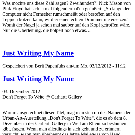
Was möchte uns diese Zahl sagen? Zweihundert?! Nick Mason von
Pink Floyd hat sich ja mal folgendermaßen geäußert: „So lange der
Computer nicht Fernseher rumschmeißt oder besoffen auf den
Teppich kotzen kann, wird er einen echten Drummer nie ersetzen.“
Womit der Nagel ja schon mal sauber auf den Kopf getroffen wäre.
Nur die Überleitung, die holpert noch etwas…
Just Writing My Name
Gespeichert von
Berit Papenfuhs
am/um Mo, 03/12/2012 - 11:12
Just Writing My Name
03. Dezember 2012
Don't Forget To Write @ Carhartt Gallery
Warum ausgerechnet dieser Titel, mag man sich ob des Namens der
Urban-Art-Ausstellung „Don't Forget To Write“, die es ab dem 8.
Dezember in der Carhartt Gallery in Weil am Rhein zu bestaunen
gibt, fragen. Wenn man allerdings in sich geht und zu erinnern
versucht, wann man überhaupt das letzte Mal etwas von Hand