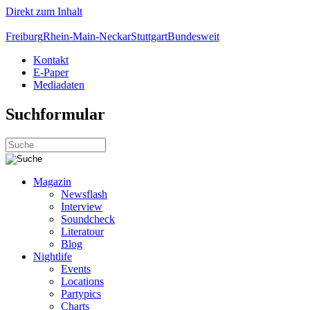
Direkt zum Inhalt
Freiburg
Rhein-Main-Neckar
Stuttgart
Bundesweit
Kontakt
E-Paper
Mediadaten
Suchformular
Magazin
Newsflash
Interview
Soundcheck
Literatour
Blog
Nightlife
Events
Locations
Partypics
Charts