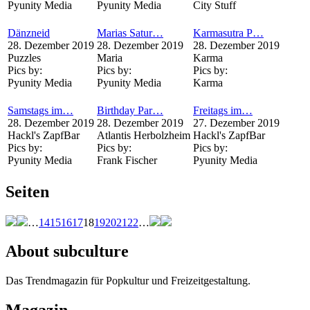
Pyunity Media
Pyunity Media
City Stuff
Dänzneid
Marias Satur…
Karmasutra P…
28. Dezember 2019
28. Dezember 2019
28. Dezember 2019
Puzzles
Maria
Karma
Pics by:
Pics by:
Pics by:
Pyunity Media
Pyunity Media
Karma
Samstags im…
Birthday Par…
Freitags im…
28. Dezember 2019
28. Dezember 2019
27. Dezember 2019
Hackl's ZapfBar
Atlantis Herbolzheim
Hackl's ZapfBar
Pics by:
Pics by:
Pics by:
Pyunity Media
Frank Fischer
Pyunity Media
Seiten
…
14
15
16
17
18
19
20
21
22
…
About subculture
Das Trendmagazin für Popkultur und Freizeitgestaltung.