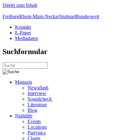
Direkt zum Inhalt
Freiburg
Rhein-Main-Neckar
Stuttgart
Bundesweit
Kontakt
E-Paper
Mediadaten
Suchformular
Magazin
Newsflash
Interview
Soundcheck
Literatour
Blog
Nightlife
Events
Locations
Partypics
Charts