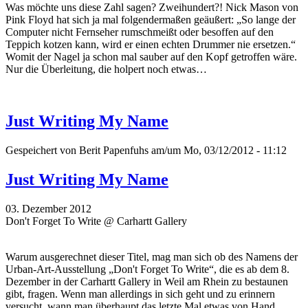
Was möchte uns diese Zahl sagen? Zweihundert?! Nick Mason von
Pink Floyd hat sich ja mal folgendermaßen geäußert: „So lange der
Computer nicht Fernseher rumschmeißt oder besoffen auf den
Teppich kotzen kann, wird er einen echten Drummer nie ersetzen.“
Womit der Nagel ja schon mal sauber auf den Kopf getroffen wäre.
Nur die Überleitung, die holpert noch etwas…
Just Writing My Name
Gespeichert von
Berit Papenfuhs
am/um Mo, 03/12/2012 - 11:12
Just Writing My Name
03. Dezember 2012
Don't Forget To Write @ Carhartt Gallery
Warum ausgerechnet dieser Titel, mag man sich ob des Namens der
Urban-Art-Ausstellung „Don't Forget To Write“, die es ab dem 8.
Dezember in der Carhartt Gallery in Weil am Rhein zu bestaunen
gibt, fragen. Wenn man allerdings in sich geht und zu erinnern
versucht, wann man überhaupt das letzte Mal etwas von Hand