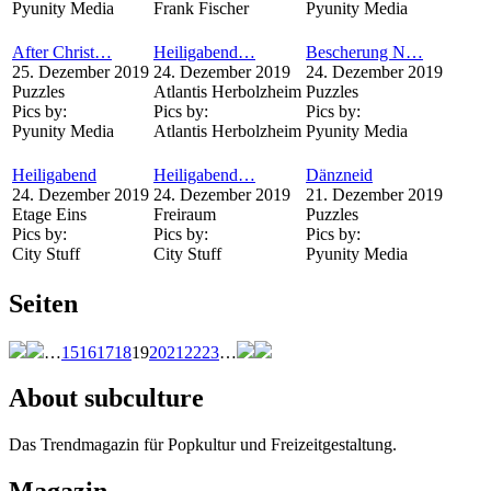
Pyunity Media
Frank Fischer
Pyunity Media
After Christ…
Heiligabend…
Bescherung N…
25. Dezember 2019
24. Dezember 2019
24. Dezember 2019
Puzzles
Atlantis Herbolzheim
Puzzles
Pics by:
Pics by:
Pics by:
Pyunity Media
Atlantis Herbolzheim
Pyunity Media
Heiligabend
Heiligabend…
Dänzneid
24. Dezember 2019
24. Dezember 2019
21. Dezember 2019
Etage Eins
Freiraum
Puzzles
Pics by:
Pics by:
Pics by:
City Stuff
City Stuff
Pyunity Media
Seiten
…
15
16
17
18
19
20
21
22
23
…
About subculture
Das Trendmagazin für Popkultur und Freizeitgestaltung.