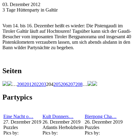
03. Dezember 2012
3 Tage Hüttenparty in Galtür
Vom 14. bis 16. Dezember heißt es wieder: Die Pistengaudi im
Tiroler Galtür läuft auf Hochtouren! Tagsüber kann sich der Gaudi-
Besucher vom imposanten Tiroler Bergpanorama und insgesamt 40
Pistenkilometern verzaubern lassen, um sich abends alsdann in den
Bann wilder Partynächte zu begeben.
Seiten
…
200
201
202
203
204
205
206
207
208
…
Partypics
Eine Nacht o…
Kult Donners…
Bierpong Cha…
27. Dezember 2019
26. Dezember 2019
26. Dezember 2019
Puzzles
Atlantis Herbolzheim
Puzzles
Pics by:
Pics by:
Pics by: