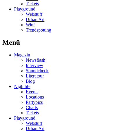
Tickets
Playground
Webstuff
Urban Art
Win!
Trendspotting
Menü
Magazin
Newsflash
Interview
Soundcheck
Literatour
Blog
Nightlife
Events
Locations
Partypics
Charts
Tickets
Playground
Webstuff
Urban Art