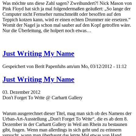
Was möchte uns diese Zahl sagen? Zweihundert?! Nick Mason von
Pink Floyd hat sich ja mal folgendermaßen geäußert: „So lange der
Computer nicht Fernseher rumschmeißt oder besoffen auf den
Teppich kotzen kann, wird er einen echten Drummer nie ersetzen.“
Womit der Nagel ja schon mal sauber auf den Kopf getroffen wäre.
Nur die Überleitung, die holpert noch etwas…
Just Writing My Name
Gespeichert von
Berit Papenfuhs
am/um Mo, 03/12/2012 - 11:12
Just Writing My Name
03. Dezember 2012
Don't Forget To Write @ Carhartt Gallery
Warum ausgerechnet dieser Titel, mag man sich ob des Namens der
Urban-Art-Ausstellung „Don't Forget To Write“, die es ab dem 8.
Dezember in der Carhartt Gallery in Weil am Rhein zu bestaunen
gibt, fragen. Wenn man allerdings in sich geht und zu erinnern
versucht, wann man überhaupt das letzte Mal etwas von Hand