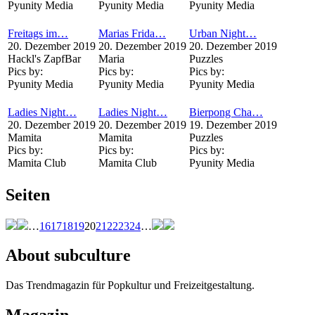
Pyunity Media
Pyunity Media
Pyunity Media
Freitags im…
Marias Frida…
Urban Night…
20. Dezember 2019
20. Dezember 2019
20. Dezember 2019
Hackl's ZapfBar
Maria
Puzzles
Pics by:
Pics by:
Pics by:
Pyunity Media
Pyunity Media
Pyunity Media
Ladies Night…
Ladies Night…
Bierpong Cha…
20. Dezember 2019
20. Dezember 2019
19. Dezember 2019
Mamita
Mamita
Puzzles
Pics by:
Pics by:
Pics by:
Mamita Club
Mamita Club
Pyunity Media
Seiten
…
16
17
18
19
20
21
22
23
24
…
About subculture
Das Trendmagazin für Popkultur und Freizeitgestaltung.