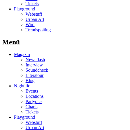
Tickets
Playground
Webstuff
Urban Art
Win!
Trendspotting
Menü
Magazin
Newsflash
Interview
Soundcheck
Literatour
Blog
Nightlife
Events
Locations
Partypics
Charts
Tickets
Playground
Webstuff
Urban Art