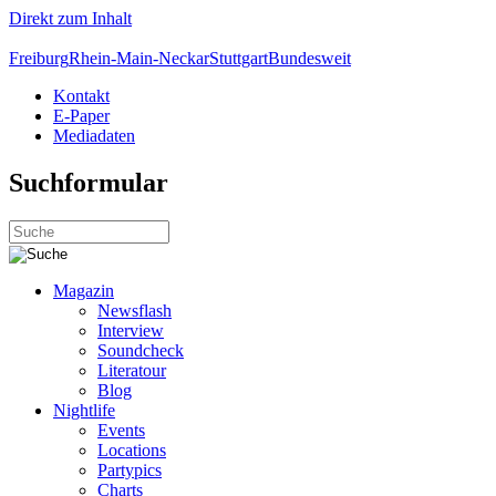
Direkt zum Inhalt
Freiburg
Rhein-Main-Neckar
Stuttgart
Bundesweit
Kontakt
E-Paper
Mediadaten
Suchformular
Magazin
Newsflash
Interview
Soundcheck
Literatour
Blog
Nightlife
Events
Locations
Partypics
Charts