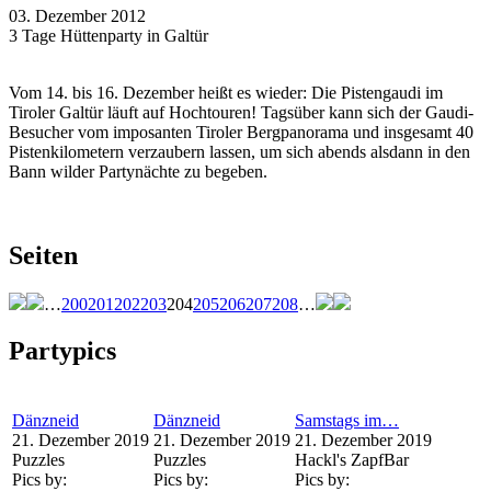
03. Dezember 2012
3 Tage Hüttenparty in Galtür
Vom 14. bis 16. Dezember heißt es wieder: Die Pistengaudi im
Tiroler Galtür läuft auf Hochtouren! Tagsüber kann sich der Gaudi-
Besucher vom imposanten Tiroler Bergpanorama und insgesamt 40
Pistenkilometern verzaubern lassen, um sich abends alsdann in den
Bann wilder Partynächte zu begeben.
Seiten
…
200
201
202
203
204
205
206
207
208
…
Partypics
Dänzneid
Dänzneid
Samstags im…
21. Dezember 2019
21. Dezember 2019
21. Dezember 2019
Puzzles
Puzzles
Hackl's ZapfBar
Pics by:
Pics by:
Pics by: