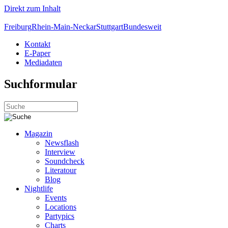
Direkt zum Inhalt
Freiburg
Rhein-Main-Neckar
Stuttgart
Bundesweit
Kontakt
E-Paper
Mediadaten
Suchformular
Magazin
Newsflash
Interview
Soundcheck
Literatour
Blog
Nightlife
Events
Locations
Partypics
Charts