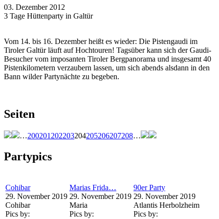
03. Dezember 2012
3 Tage Hüttenparty in Galtür
Vom 14. bis 16. Dezember heißt es wieder: Die Pistengaudi im
Tiroler Galtür läuft auf Hochtouren! Tagsüber kann sich der Gaudi-
Besucher vom imposanten Tiroler Bergpanorama und insgesamt 40
Pistenkilometern verzaubern lassen, um sich abends alsdann in den
Bann wilder Partynächte zu begeben.
Seiten
…
200
201
202
203
204
205
206
207
208
…
Partypics
Cohibar
Marias Frida…
90er Party
29. November 2019
29. November 2019
29. November 2019
Cohibar
Maria
Atlantis Herbolzheim
Pics by:
Pics by:
Pics by: