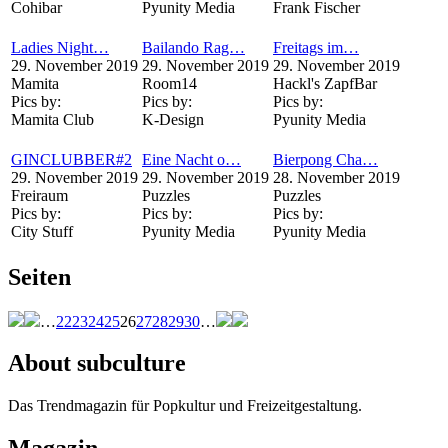
Cohibar
Pyunity Media
Frank Fischer
Ladies Night…
Bailando Rag…
Freitags im…
29. November 2019
29. November 2019
29. November 2019
Mamita
Room14
Hackl's ZapfBar
Pics by:
Pics by:
Pics by:
Mamita Club
K-Design
Pyunity Media
GINCLUBBER#2
Eine Nacht o…
Bierpong Cha…
29. November 2019
29. November 2019
28. November 2019
Freiraum
Puzzles
Puzzles
Pics by:
Pics by:
Pics by:
City Stuff
Pyunity Media
Pyunity Media
Seiten
…
22
23
24
25
26
27
28
29
30
…
About subculture
Das Trendmagazin für Popkultur und Freizeitgestaltung.