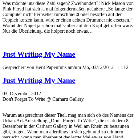
Was möchte uns diese Zahl sagen? Zweihundert?! Nick Mason von
Pink Floyd hat sich ja mal folgendermaßen geäußert: „So lange der
Computer nicht Fernseher rumschmeißt oder besoffen auf den
Teppich kotzen kann, wird er einen echten Drummer nie ersetzen.“
Womit der Nagel ja schon mal sauber auf den Kopf getroffen wäre.
Nur die Überleitung, die holpert noch etwas…
Just Writing My Name
Gespeichert von
Berit Papenfuhs
am/um Mo, 03/12/2012 - 11:12
Just Writing My Name
03. Dezember 2012
Don't Forget To Write @ Carhartt Gallery
Warum ausgerechnet dieser Titel, mag man sich ob des Namens der
Urban-Art-Ausstellung „Don't Forget To Write“, die es ab dem 8.
Dezember in der Carhartt Gallery in Weil am Rhein zu bestaunen
gibt, fragen. Wenn man allerdings in sich geht und zu erinnern
versucht, wann man überhaupt das letzte Mal etwas von Hand