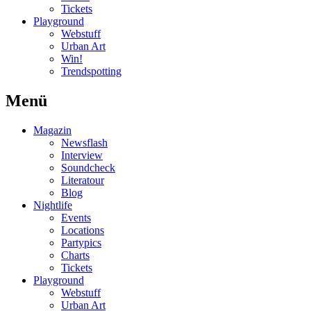
Tickets
Playground
Webstuff
Urban Art
Win!
Trendspotting
Menü
Magazin
Newsflash
Interview
Soundcheck
Literatour
Blog
Nightlife
Events
Locations
Partypics
Charts
Tickets
Playground
Webstuff
Urban Art