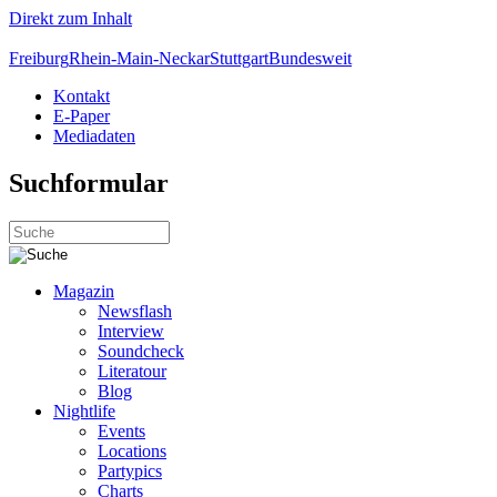
Direkt zum Inhalt
Freiburg
Rhein-Main-Neckar
Stuttgart
Bundesweit
Kontakt
E-Paper
Mediadaten
Suchformular
Magazin
Newsflash
Interview
Soundcheck
Literatour
Blog
Nightlife
Events
Locations
Partypics
Charts