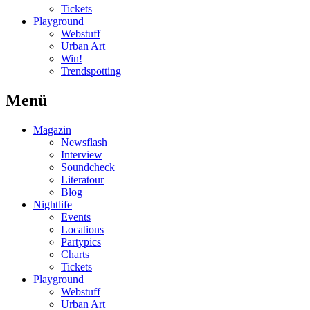
Tickets
Playground
Webstuff
Urban Art
Win!
Trendspotting
Menü
Magazin
Newsflash
Interview
Soundcheck
Literatour
Blog
Nightlife
Events
Locations
Partypics
Charts
Tickets
Playground
Webstuff
Urban Art