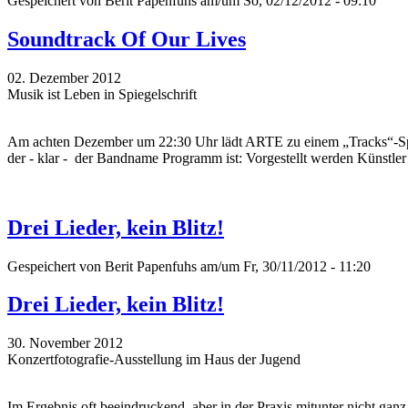
Gespeichert von
Berit Papenfuhs
am/um So, 02/12/2012 - 09:10
Soundtrack Of Our Lives
02. Dezember 2012
Musik ist Leben in Spiegelschrift
Am achten Dezember um 22:30 Uhr lädt ARTE zu einem „Tracks“-Spe
der - klar - der Bandname Programm ist: Vorgestellt werden Künstler
Drei Lieder, kein Blitz!
Gespeichert von
Berit Papenfuhs
am/um Fr, 30/11/2012 - 11:20
Drei Lieder, kein Blitz!
30. November 2012
Konzertfotografie-Ausstellung im Haus der Jugend
Im Ergebnis oft beeindruckend, aber in der Praxis mitunter nicht gan