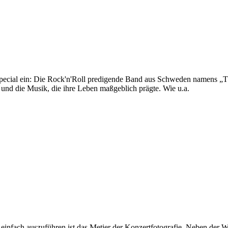
cial ein: Die Rock'n'Roll predigende Band aus Schweden namens „Th
 und die Musik, die ihre Leben maßgeblich prägte. Wie u.a.
z einfach auszuführen ist das Metier der Konzertfotografie. Neben der 