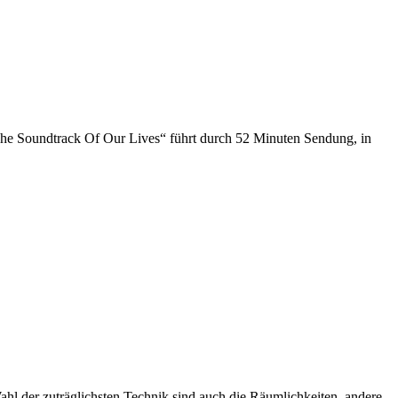
e Soundtrack Of Our Lives“ führt durch 52 Minuten Sendung, in
Wahl der zuträglichsten Technik sind auch die Räumlichkeiten, andere