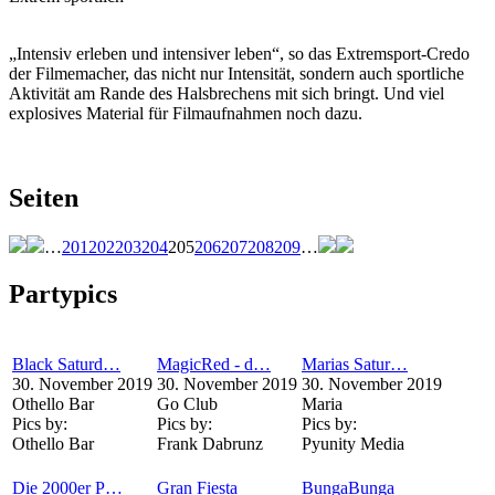
„Intensiv erleben und intensiver leben“, so das Extremsport-Credo
der Filmemacher, das nicht nur Intensität, sondern auch sportliche
Aktivität am Rande des Halsbrechens mit sich bringt. Und viel
explosives Material für Filmaufnahmen noch dazu.
Seiten
…
201
202
203
204
205
206
207
208
209
…
Partypics
Black Saturd…
MagicRed - d…
Marias Satur…
30. November 2019
30. November 2019
30. November 2019
Othello Bar
Go Club
Maria
Pics by:
Pics by:
Pics by:
Othello Bar
Frank Dabrunz
Pyunity Media
Die 2000er P…
Gran Fiesta
BungaBunga