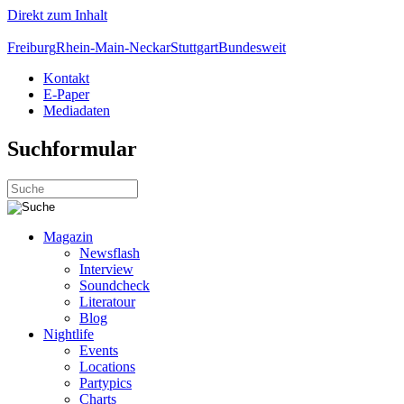
Direkt zum Inhalt
Freiburg
Rhein-Main-Neckar
Stuttgart
Bundesweit
Kontakt
E-Paper
Mediadaten
Suchformular
Magazin
Newsflash
Interview
Soundcheck
Literatour
Blog
Nightlife
Events
Locations
Partypics
Charts