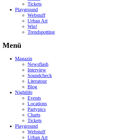
Tickets
Playground
Webstuff
Urban Art
Win!
Trendspotting
Menü
Magazin
Newsflash
Interview
Soundcheck
Literatour
Blog
Nightlife
Events
Locations
Partypics
Charts
Tickets
Playground
Webstuff
Urban Art