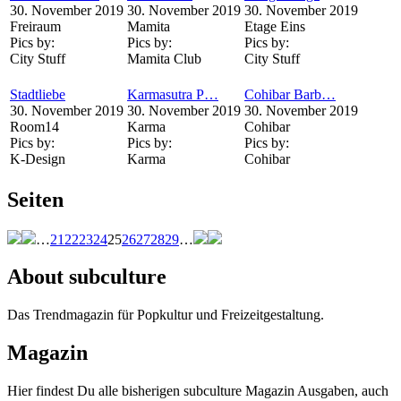
30. November 2019
30. November 2019
30. November 2019
Freiraum
Mamita
Etage Eins
Pics by:
Pics by:
Pics by:
City Stuff
Mamita Club
City Stuff
Stadtliebe
Karmasutra P…
Cohibar Barb…
30. November 2019
30. November 2019
30. November 2019
Room14
Karma
Cohibar
Pics by:
Pics by:
Pics by:
K-Design
Karma
Cohibar
Seiten
…
21
22
23
24
25
26
27
28
29
…
About subculture
Das Trendmagazin für Popkultur und Freizeitgestaltung.
Magazin
Hier findest Du alle bisherigen subculture Magazin Ausgaben, auch