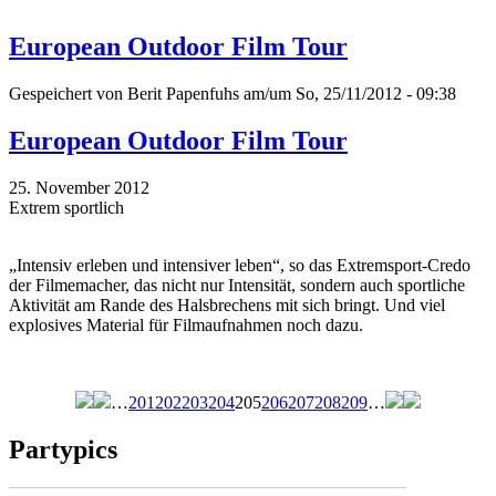
European Outdoor Film Tour
Gespeichert von
Berit Papenfuhs
am/um So, 25/11/2012 - 09:38
European Outdoor Film Tour
25. November 2012
Extrem sportlich
„Intensiv erleben und intensiver leben“, so das Extremsport-Credo
der Filmemacher, das nicht nur Intensität, sondern auch sportliche
Aktivität am Rande des Halsbrechens mit sich bringt. Und viel
explosives Material für Filmaufnahmen noch dazu.
…
201
202
203
204
205
206
207
208
209
…
Seiten
Partypics