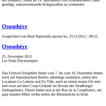
des feudalen Chinas im 19. Jahrhundert von rivalisierenden Clans
genötigt, unkonventionelle Kriegswaffen zu schmieden.
Ososphère
Gespeichert von
Berit Papenfuhs
am/um So, 25/11/2012 - 09:52
Ososphère
25. November 2012
Les Nuits Électroniques
Das Festival Ososphère findet vom 7. bis zum 16. Dezember immer
noch auf französischem Boden, allerdings zusätzlich, neben den
Locations La Laiterie und En Ville, auch an einem neuen Ort statt –
und zwar auf dem Coop-Gelände im Herzen des Straßburger
Hafengebietes. Dieses findet sich in der Rue de la Coopérative, ein
paar hundert Meter rechts neben der Rheinbrücke in Kehl.