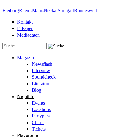
Direkt zum Inhalt
Freiburg
Rhein-Main-Neckar
Stuttgart
Bundesweit
Kontakt
E-Paper
Mediadaten
Suchformular
Magazin
Newsflash
Interview
Soundcheck
Literatour
Blog
Nightlife
Events
Locations
Partypics
Charts
Tickets
Playground