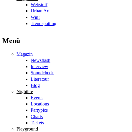
Webstuff
Urban Art
Win!
Trendspotting
Menü
Magazin
Newsflash
Interview
Soundcheck
Literatour
Blog
Nightlife
Events
Locations
Partypics
Charts
Tickets
Playground