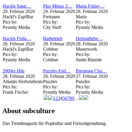
Hackls Satur…
Plus Minus 3…
Maria Friday…
29. Februar 2020
29. Februar 2020
28. Februar 2020
Hackl's ZapfBar
Freiraum
Maria
Pics by:
Pics by:
Pics by:
Pyunity Media
City Stuff
Pyunity Media
Hackls Frida…
Barbetrieb
Heimatliebe…
28. Februar 2020
28. Februar 2020
28. Februar 2020
Hackl's ZapfBar
Cohibar
Mauerwerk
Pics by:
Pics by:
Pics by:
Pyunity Media
Cohibar
Justin Bäumle
2000er Hits
Puzzles Frid…
Bierpong Cha…
28. Februar 2020
28. Februar 2020
27. Februar 2020
Atlantis Herbolzheim
Puzzles
Puzzles
Pics by:
Pics by:
Pics by:
Frank Fischer
Pyunity Media
Pyunity Media
1
2
3
4
5
6
7
8
9
…
Seiten
About subculture
Das Trendmagazin für Popkultur und Freizeitgestaltung.