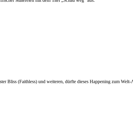
 frischer Malereien mit dem Titel „Schau weg“ aus.
ster Bliss (Faithless) und weiteren, dürfte dieses Happening zum Welt