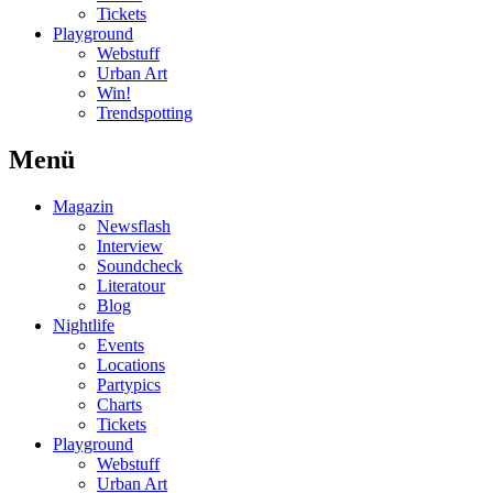
Tickets
Playground
Webstuff
Urban Art
Win!
Trendspotting
Menü
Magazin
Newsflash
Interview
Soundcheck
Literatour
Blog
Nightlife
Events
Locations
Partypics
Charts
Tickets
Playground
Webstuff
Urban Art