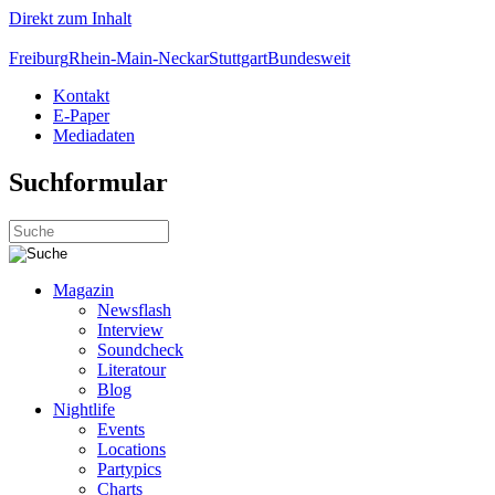
Direkt zum Inhalt
Freiburg
Rhein-Main-Neckar
Stuttgart
Bundesweit
Kontakt
E-Paper
Mediadaten
Suchformular
Magazin
Newsflash
Interview
Soundcheck
Literatour
Blog
Nightlife
Events
Locations
Partypics
Charts