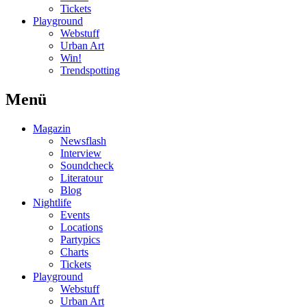
Tickets
Playground
Webstuff
Urban Art
Win!
Trendspotting
Menü
Magazin
Newsflash
Interview
Soundcheck
Literatour
Blog
Nightlife
Events
Locations
Partypics
Charts
Tickets
Playground
Webstuff
Urban Art