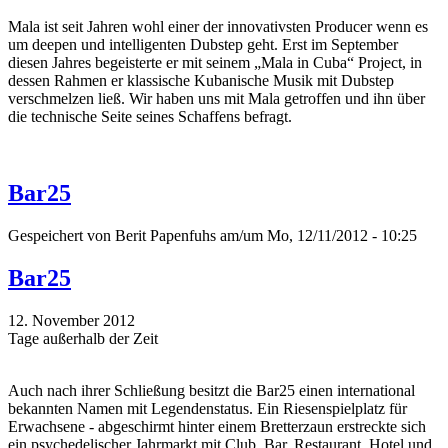
Mala ist seit Jahren wohl einer der innovativsten Producer wenn es
um deepen und intelligenten Dubstep geht. Erst im September
diesen Jahres begeisterte er mit seinem „Mala in Cuba“ Project, in
dessen Rahmen er klassische Kubanische Musik mit Dubstep
verschmelzen ließ. Wir haben uns mit Mala getroffen und ihn über
die technische Seite seines Schaffens befragt.
Bar25
Gespeichert von
Berit Papenfuhs
am/um Mo, 12/11/2012 - 10:25
Bar25
12. November 2012
Tage außerhalb der Zeit
Auch nach ihrer Schließung besitzt die Bar25 einen international
bekannten Namen mit Legendenstatus. Ein Riesenspielplatz für
Erwachsene - abgeschirmt hinter einem Bretterzaun erstreckte sich
ein psychedelischer Jahrmarkt mit Club, Bar, Restaurant, Hotel und