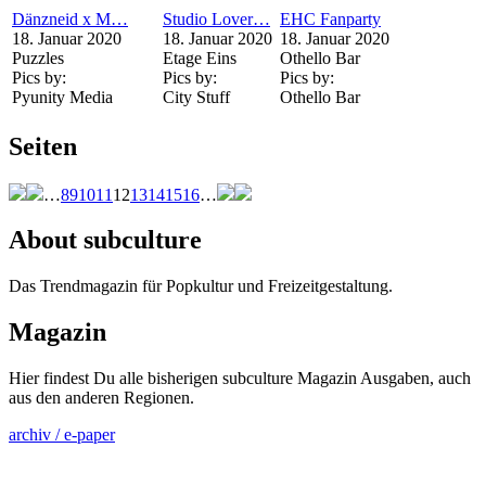
Dänzneid x M…
Studio Lover…
EHC Fanparty
18. Januar 2020
18. Januar 2020
18. Januar 2020
Puzzles
Etage Eins
Othello Bar
Pics by:
Pics by:
Pics by:
Pyunity Media
City Stuff
Othello Bar
Seiten
…
8
9
10
11
12
13
14
15
16
…
About subculture
Das Trendmagazin für Popkultur und Freizeitgestaltung.
Magazin
Hier findest Du alle bisherigen subculture Magazin Ausgaben, auch
aus den anderen Regionen.
archiv / e-paper