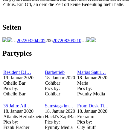
Zirkus. Ein Ort, an dem die Zeit oft keine Bedeutung mehr hatte.
Seiten
…
202
203
204
205
206
207
208
209
210
…
Partypics
Resident DJ…
Barbetrieb
Marias Satur…
19. Januar 2020
18. Januar 2020
18. Januar 2020
Othello Bar
Cohibar
Maria
Pics by:
Pics by:
Pics by:
Othello Bar
Cohibar
Pyunity Media
35 Jahre Atl…
Samstags im…
From Dusk Ti…
18. Januar 2020
18. Januar 2020
18. Januar 2020
Atlantis Herbolzheim
Hackl's ZapfBar
Freiraum
Pics by:
Pics by:
Pics by:
Frank Fischer
Pyunity Media
City Stuff