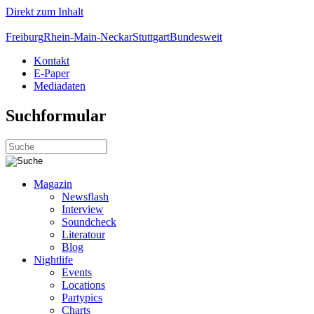
Direkt zum Inhalt
Freiburg
Rhein-Main-Neckar
Stuttgart
Bundesweit
Kontakt
E-Paper
Mediadaten
Suchformular
Magazin
Newsflash
Interview
Soundcheck
Literatour
Blog
Nightlife
Events
Locations
Partypics
Charts