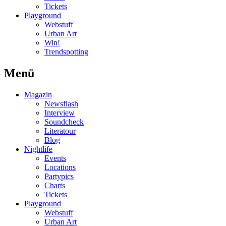
Tickets
Playground
Webstuff
Urban Art
Win!
Trendspotting
Menü
Magazin
Newsflash
Interview
Soundcheck
Literatour
Blog
Nightlife
Events
Locations
Partypics
Charts
Tickets
Playground
Webstuff
Urban Art