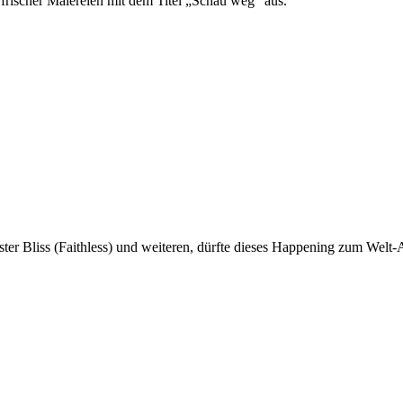
 frischer Malereien mit dem Titel „Schau weg“ aus.
ster Bliss (Faithless) und weiteren, dürfte dieses Happening zum Welt