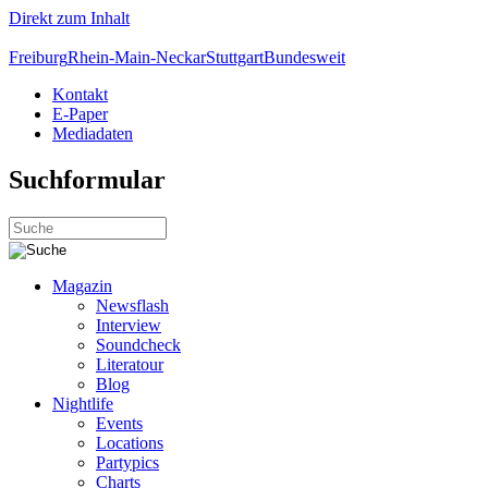
Direkt zum Inhalt
Freiburg
Rhein-Main-Neckar
Stuttgart
Bundesweit
Kontakt
E-Paper
Mediadaten
Suchformular
Magazin
Newsflash
Interview
Soundcheck
Literatour
Blog
Nightlife
Events
Locations
Partypics
Charts