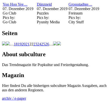
Yoo Hoo Yee…
Dänzneid
Grossstadtge…
07. Dezember 2019
07. Dezember 2019
07. Dezember 2019
Go Club
Puzzles
Freiraum
Pics by:
Pics by:
Pics by:
Go Club
Pyunity Media
City Stuff
Seiten
…
18
19
20
21
22
23
24
25
26
…
About subculture
Das Trendmagazin für Popkultur und Freizeitgestaltung.
Magazin
Hier findest Du alle bisherigen subculture Magazin Ausgaben, auch
aus den anderen Regionen.
archiv / e-paper