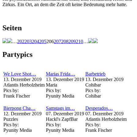
Zirkus. Ein Ort, an dem die Zeit oft keine Bedeutung mehr hatte.
Seiten
…
202
203
204
205
206
207
208
209
210
…
Partypics
We Love Shot…
Marias Frida…
Barbetrieb
13. Dezember 2019
13. Dezember 2019
13. Dezember 2019
Atlantis Herbolzheim
Maria
Cohibar
Pics by:
Pics by:
Pics by:
Frank Fischer
Pyunity Media
Cohibar
Bierpong Cha…
Samstags im…
Desperados…
12. Dezember 2019
07. Dezember 2019
07. Dezember 2019
Puzzles
Hackl's ZapfBar
Atlantis Herbolzheim
Pics by:
Pics by:
Pics by:
Pyunity Media
Pyunity Media
Frank Fischer