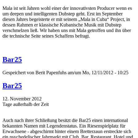
Mala ist seit Jahren wohl einer der innovativsten Producer wenn es
um deepen und intelligenten Dubstep geht. Erst im September
diesen Jahres begeisterte er mit seinem „Mala in Cuba“ Project, in
dessen Rahmen er klassische Kubanische Musik mit Dubstep
verschmelzen ließ. Wir haben uns mit Mala getroffen und ihn über
die technische Seite seines Schaffens befragt.
Bar25
Gespeichert von
Berit Papenfuhs
am/um Mo, 12/11/2012 - 10:25
Bar25
12. November 2012
Tage außerhalb der Zeit
Auch nach ihrer Schließung besitzt die Bar25 einen international
bekannten Namen mit Legendenstatus. Ein Riesenspielplatz für
Erwachsene - abgeschirmt hinter einem Bretterzaun erstreckte sich
ein psychedelischer Jahrmarkt mit Club, Bar, Restaurant, Hotel und