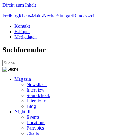
Direkt zum Inhalt
Freiburg
Rhein-Main-Neckar
Stuttgart
Bundesweit
Kontakt
E-Paper
Mediadaten
Suchformular
Magazin
Newsflash
Interview
Soundcheck
Literatour
Blog
Nightlife
Events
Locations
Partypics
Charts