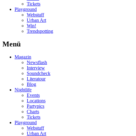
Tickets
Playground
Webstuff
Urban Art
Win!
Trendspotting
Menü
Magazin
Newsflash
Interview
Soundcheck
Literatour
Blog
Nightlife
Events
Locations
Partypics
Charts
Tickets
Playground
Webstuff
Urban Art