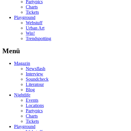
Partypics
Charts
Tickets
Playground
Webstuff
Urban Art
Win!
Trendspotting
Menü
Magazin
Newsflash
Interview
Soundcheck
Literatour
Blog
Nightlife
Events
Locations
Partypics
Charts
Tickets
Playground