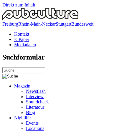
Direkt zum Inhalt
Freiburg
Rhein-Main-Neckar
Stuttgart
Bundesweit
Kontakt
E-Paper
Mediadaten
Suchformular
Magazin
Newsflash
Interview
Soundcheck
Literatour
Blog
Nightlife
Events
Locations