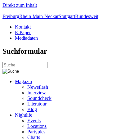
Direkt zum Inhalt
Freiburg
Rhein-Main-Neckar
Stuttgart
Bundesweit
Kontakt
E-Paper
Mediadaten
Suchformular
Magazin
Newsflash
Interview
Soundcheck
Literatour
Blog
Nightlife
Events
Locations
Partypics
Charts