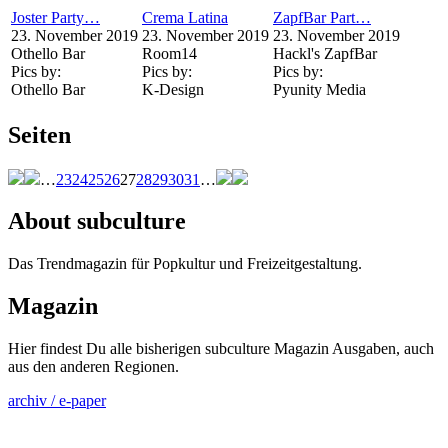
Joster Party…
Crema Latina
ZapfBar Part…
23. November 2019
23. November 2019
23. November 2019
Othello Bar
Room14
Hackl's ZapfBar
Pics by:
Pics by:
Pics by:
Othello Bar
K-Design
Pyunity Media
Seiten
…
23
24
25
26
27
28
29
30
31
…
About subculture
Das Trendmagazin für Popkultur und Freizeitgestaltung.
Magazin
Hier findest Du alle bisherigen subculture Magazin Ausgaben, auch
aus den anderen Regionen.
archiv / e-paper