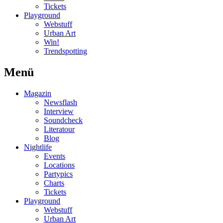
Tickets
Playground
Webstuff
Urban Art
Win!
Trendspotting
Menü
Magazin
Newsflash
Interview
Soundcheck
Literatour
Blog
Nightlife
Events
Locations
Partypics
Charts
Tickets
Playground
Webstuff
Urban Art