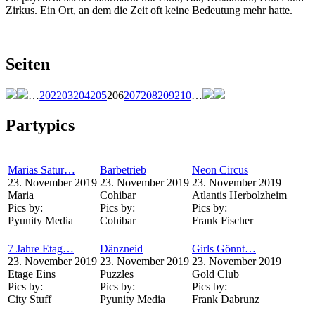
Zirkus. Ein Ort, an dem die Zeit oft keine Bedeutung mehr hatte.
Seiten
…
202
203
204
205
206
207
208
209
210
…
Partypics
Marias Satur…
Barbetrieb
Neon Circus
23. November 2019
23. November 2019
23. November 2019
Maria
Cohibar
Atlantis Herbolzheim
Pics by:
Pics by:
Pics by:
Pyunity Media
Cohibar
Frank Fischer
7 Jahre Etag…
Dänzneid
Girls Gönnt…
23. November 2019
23. November 2019
23. November 2019
Etage Eins
Puzzles
Gold Club
Pics by:
Pics by:
Pics by:
City Stuff
Pyunity Media
Frank Dabrunz