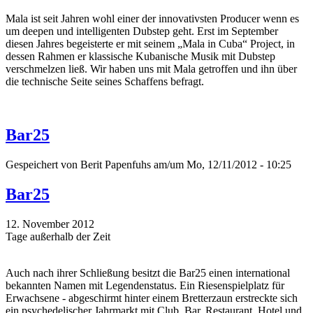
Mala ist seit Jahren wohl einer der innovativsten Producer wenn es
um deepen und intelligenten Dubstep geht. Erst im September
diesen Jahres begeisterte er mit seinem „Mala in Cuba“ Project, in
dessen Rahmen er klassische Kubanische Musik mit Dubstep
verschmelzen ließ. Wir haben uns mit Mala getroffen und ihn über
die technische Seite seines Schaffens befragt.
Bar25
Gespeichert von
Berit Papenfuhs
am/um Mo, 12/11/2012 - 10:25
Bar25
12. November 2012
Tage außerhalb der Zeit
Auch nach ihrer Schließung besitzt die Bar25 einen international
bekannten Namen mit Legendenstatus. Ein Riesenspielplatz für
Erwachsene - abgeschirmt hinter einem Bretterzaun erstreckte sich
ein psychedelischer Jahrmarkt mit Club, Bar, Restaurant, Hotel und