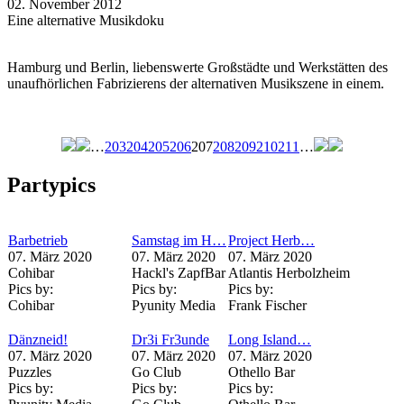
02. November 2012
Eine alternative Musikdoku
Hamburg und Berlin, liebenswerte Großstädte und Werkstätten des
unaufhörlichen Fabrizierens der alternativen Musikszene in einem.
…
203
204
205
206
207
208
209
210
211
…
Seiten
Partypics
Barbetrieb
Samstag im H…
Project Herb…
07. März 2020
07. März 2020
07. März 2020
Cohibar
Hackl's ZapfBar
Atlantis Herbolzheim
Pics by:
Pics by:
Pics by:
Cohibar
Pyunity Media
Frank Fischer
Dänzneid!
Dr3i Fr3unde
Long Island…
07. März 2020
07. März 2020
07. März 2020
Puzzles
Go Club
Othello Bar
Pics by:
Pics by:
Pics by: