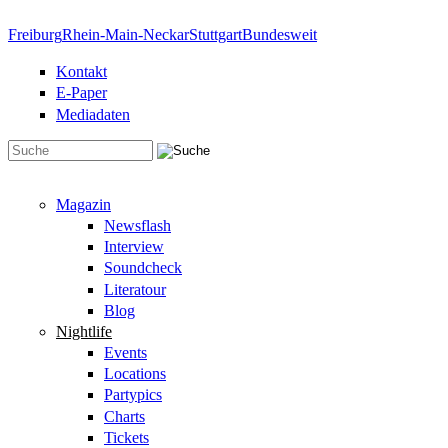
Direkt zum Inhalt
Freiburg
Rhein-Main-Neckar
Stuttgart
Bundesweit
Kontakt
E-Paper
Mediadaten
Suchformular
Magazin
Newsflash
Interview
Soundcheck
Literatour
Blog
Nightlife
Events
Locations
Partypics
Charts
Tickets