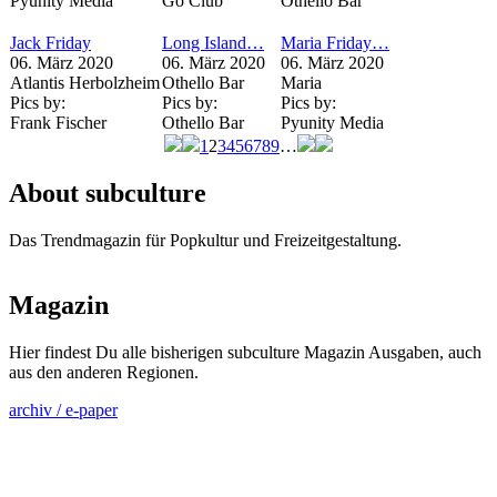
Pyunity Media
Go Club
Othello Bar
Jack Friday
Long Island…
Maria Friday…
06. März 2020
06. März 2020
06. März 2020
Atlantis Herbolzheim
Othello Bar
Maria
Pics by:
Pics by:
Pics by:
Frank Fischer
Othello Bar
Pyunity Media
1
2
3
4
5
6
7
8
9
…
Seiten
About subculture
Das Trendmagazin für Popkultur und Freizeitgestaltung.
Magazin
Hier findest Du alle bisherigen subculture Magazin Ausgaben, auch
aus den anderen Regionen.
archiv / e-paper