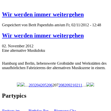
Wir werden immer weitergehen
Gespeichert von
Berit Papenfuhs
am/um Fr, 02/11/2012 - 12:48
Wir werden immer weitergehen
02. November 2012
Eine alternative Musikdoku
Hamburg und Berlin, liebenswerte Großstädte und Werkstätten des
unaufhörlichen Fabrizierens der alternativen Musikszene in einem.
…
203
204
205
206
207
208
209
210
211
…
Seiten
Partypics
Freitags im…
Birthday Par…
Bierpong Cha…