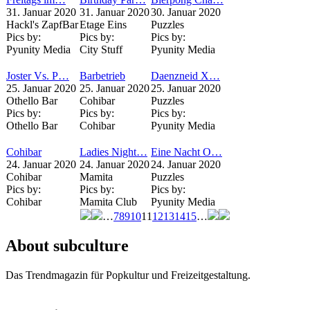
31. Januar 2020
31. Januar 2020
30. Januar 2020
Hackl's ZapfBar
Etage Eins
Puzzles
Pics by:
Pics by:
Pics by:
Pyunity Media
City Stuff
Pyunity Media
Joster Vs. P…
Barbetrieb
Daenzneid X…
25. Januar 2020
25. Januar 2020
25. Januar 2020
Othello Bar
Cohibar
Puzzles
Pics by:
Pics by:
Pics by:
Othello Bar
Cohibar
Pyunity Media
Cohibar
Ladies Night…
Eine Nacht O…
24. Januar 2020
24. Januar 2020
24. Januar 2020
Cohibar
Mamita
Puzzles
Pics by:
Pics by:
Pics by:
Cohibar
Mamita Club
Pyunity Media
…
7
8
9
10
11
12
13
14
15
…
Seiten
About subculture
Das Trendmagazin für Popkultur und Freizeitgestaltung.