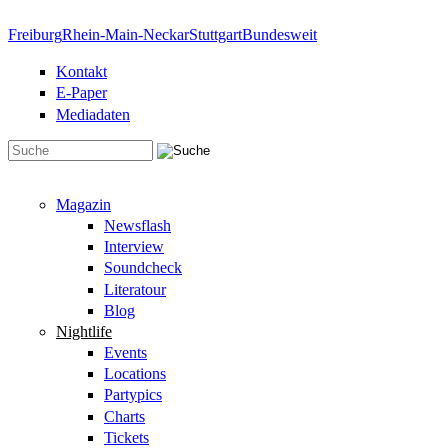
Direkt zum Inhalt
Freiburg
Rhein-Main-Neckar
Stuttgart
Bundesweit
Kontakt
E-Paper
Mediadaten
Suchformular
Magazin
Newsflash
Interview
Soundcheck
Literatour
Blog
Nightlife
Events
Locations
Partypics
Charts
Tickets