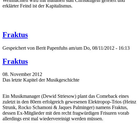
Weihnachten wird mit Bananen statt Christkugeln gefeiert und
erklärter Feind ist der Kapitalismus.
Fraktus
Gespeichert von
Berit Papenfuhs
am/um Do, 08/11/2012 - 16:13
Fraktus
08. November 2012
Das letzte Kapitel der Musikgeschichte
Ein Musikmanager (Dewid Striesow) plant das Comeback eines
zuletzt in den 80ern erfolgreich gewesenen Elektropop-Trios (Heinz
Strunk, Rocko Schamoni & Jaques Palminger) namens Fraktus,
dessen Ex-Mitglieder mit den recht fragwürdigen Frisuren vorab
allerdings erst mal wiedervereinigt werden müssen.