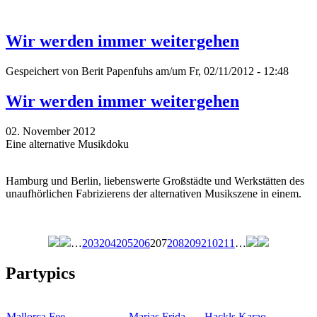
Wir werden immer weitergehen
Gespeichert von
Berit Papenfuhs
am/um Fr, 02/11/2012 - 12:48
Wir werden immer weitergehen
02. November 2012
Eine alternative Musikdoku
Hamburg und Berlin, liebenswerte Großstädte und Werkstätten des
unaufhörlichen Fabrizierens der alternativen Musikszene in einem.
…
203
204
205
206
207
208
209
210
211
…
Seiten
Partypics
Mallorca Fee…
Marias Frida…
Hackls Karao…