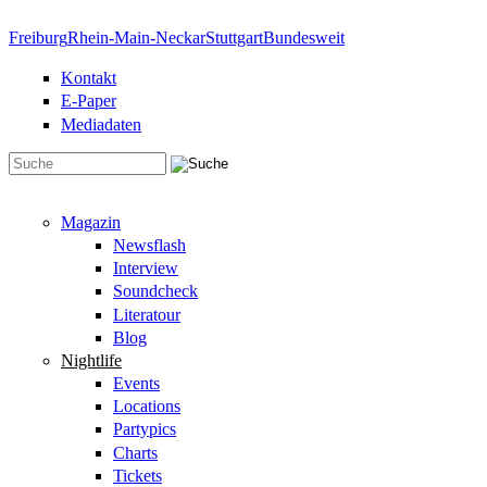
Direkt zum Inhalt
Freiburg
Rhein-Main-Neckar
Stuttgart
Bundesweit
Kontakt
E-Paper
Mediadaten
Suchformular
Magazin
Newsflash
Interview
Soundcheck
Literatour
Blog
Nightlife
Events
Locations
Partypics
Charts
Tickets