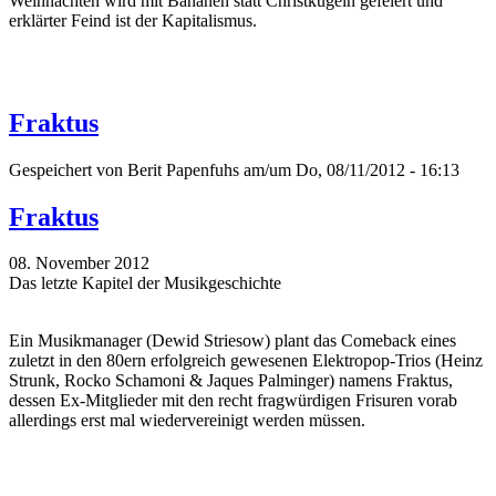
Weihnachten wird mit Bananen statt Christkugeln gefeiert und
erklärter Feind ist der Kapitalismus.
Fraktus
Gespeichert von
Berit Papenfuhs
am/um Do, 08/11/2012 - 16:13
Fraktus
08. November 2012
Das letzte Kapitel der Musikgeschichte
Ein Musikmanager (Dewid Striesow) plant das Comeback eines
zuletzt in den 80ern erfolgreich gewesenen Elektropop-Trios (Heinz
Strunk, Rocko Schamoni & Jaques Palminger) namens Fraktus,
dessen Ex-Mitglieder mit den recht fragwürdigen Frisuren vorab
allerdings erst mal wiedervereinigt werden müssen.