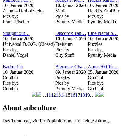
10. Januar 2020
10. Januar 2020
10. Januar 2020
Atlantis Herbolzheim
Maria
Hackl's ZapfBar
Pics by:
Pics by:
Pics by:
Frank Fischer
Pyunity Media
Pyunity Media
Straight out…
Discofox Tan…
Eine Nacht o…
10. Januar 2020
10. Januar 2020
10. Januar 2020
Universal D.O.G. (Closed)
Freiraum
Puzzles
Pics by:
Pics by:
Pics by:
Daniel Vogel
City Stuff
Pyunity Media
Barbetrieb
Bierpong Cha…
Apres Ski To…
10. Januar 2020
09. Januar 2020
05. Januar 2020
Cohibar
Puzzles
Go Club
Pics by:
Pics by:
Pics by:
Cohibar
Pyunity Media
Go Club
…
11
12
13
14
15
16
17
18
19
…
Seiten
About subculture
Das Trendmagazin für Popkultur und Freizeitgestaltung.