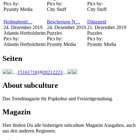
Pics by:
Pics by:
Pics by:
Pyunity Media
City Stuff
City Stuff
Heiligabend…
Bescherung N…
Dänzneid
24. Dezember 2019
24. Dezember 2019
21. Dezember 2019
Atlantis Herbolzheim
Puzzles
Puzzles
Pics by:
Pics by:
Pics by:
Atlantis Herbolzheim
Pyunity Media
Pyunity Media
Seiten
…
15
16
17
18
19
20
21
22
23
…
About subculture
Das Trendmagazin für Popkultur und Freizeitgestaltung.
Magazin
Hier findest Du alle bisherigen subculture Magazin Ausgaben, auch
aus den anderen Regionen.