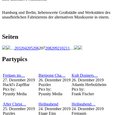
Hamburg und Berlin, liebenswerte Großstädte und Werkstätten des
unaufhörlichen Fabrizierens der alternativen Musikszene in einem.
Seiten
…
203
204
205
206
207
208
209
210
211
…
Partypics
Freitags im…
Bierpong Cha…
Kult Donners…
27. Dezember 2019
26. Dezember 2019
26. Dezember 2019
Hackl's ZapfBar
Puzzles
Atlantis Herbolzheim
Pics by:
Pics by:
Pics by:
Pyunity Media
Pyunity Media
Frank Fischer
After Christ…
Heiligabend
Heiligabend…
25. Dezember 2019
24. Dezember 2019
24. Dezember 2019
Puzzles
Etage Eins
Freiraum