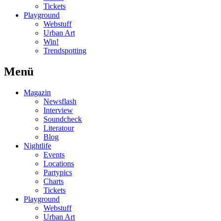
Tickets
Playground
Webstuff
Urban Art
Win!
Trendspotting
Menü
Magazin
Newsflash
Interview
Soundcheck
Literatour
Blog
Nightlife
Events
Locations
Partypics
Charts
Tickets
Playground
Webstuff
Urban Art