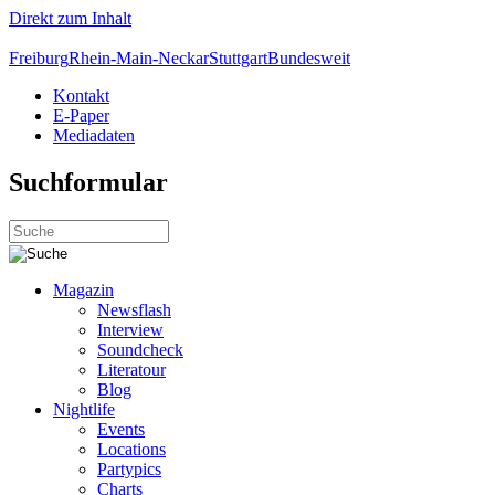
Direkt zum Inhalt
Freiburg
Rhein-Main-Neckar
Stuttgart
Bundesweit
Kontakt
E-Paper
Mediadaten
Suchformular
Magazin
Newsflash
Interview
Soundcheck
Literatour
Blog
Nightlife
Events
Locations
Partypics
Charts