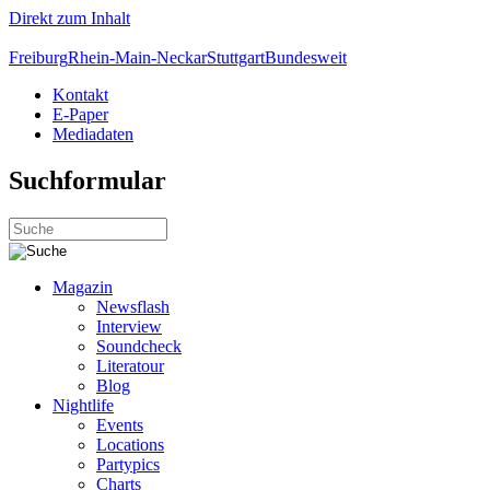
Direkt zum Inhalt
Freiburg
Rhein-Main-Neckar
Stuttgart
Bundesweit
Kontakt
E-Paper
Mediadaten
Suchformular
Magazin
Newsflash
Interview
Soundcheck
Literatour
Blog
Nightlife
Events
Locations
Partypics
Charts