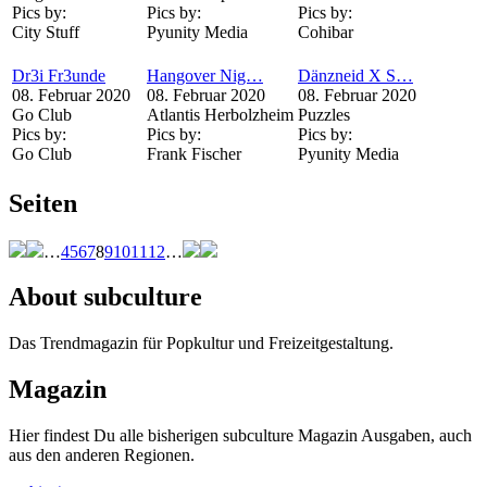
Pics by:
Pics by:
Pics by:
City Stuff
Pyunity Media
Cohibar
Dr3i Fr3unde
Hangover Nig…
Dänzneid X S…
08. Februar 2020
08. Februar 2020
08. Februar 2020
Go Club
Atlantis Herbolzheim
Puzzles
Pics by:
Pics by:
Pics by:
Go Club
Frank Fischer
Pyunity Media
Seiten
…
4
5
6
7
8
9
10
11
12
…
About subculture
Das Trendmagazin für Popkultur und Freizeitgestaltung.
Magazin
Hier findest Du alle bisherigen subculture Magazin Ausgaben, auch
aus den anderen Regionen.