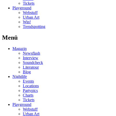
Tickets
Playground
Webstuff
Urban Art
Win!
Trendspotting
Menü
Magazin
Newsflash
Interview
Soundcheck
Literatour
Blog
Nightlife
Events
Locations
Partypics
Charts
Tickets
Playground
Webstuff
Urban Art