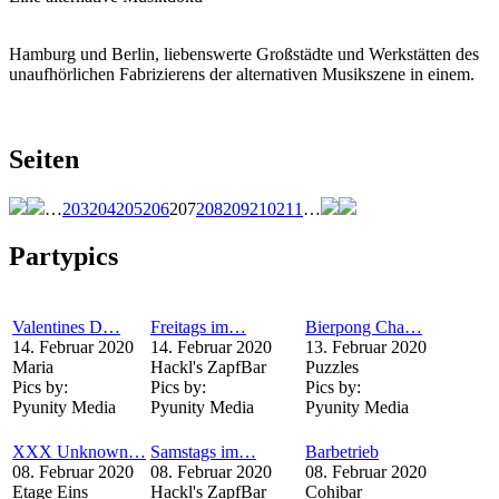
Hamburg und Berlin, liebenswerte Großstädte und Werkstätten des
unaufhörlichen Fabrizierens der alternativen Musikszene in einem.
Seiten
…
203
204
205
206
207
208
209
210
211
…
Partypics
Valentines D…
Freitags im…
Bierpong Cha…
14. Februar 2020
14. Februar 2020
13. Februar 2020
Maria
Hackl's ZapfBar
Puzzles
Pics by:
Pics by:
Pics by:
Pyunity Media
Pyunity Media
Pyunity Media
XXX Unknown…
Samstags im…
Barbetrieb
08. Februar 2020
08. Februar 2020
08. Februar 2020
Etage Eins
Hackl's ZapfBar
Cohibar