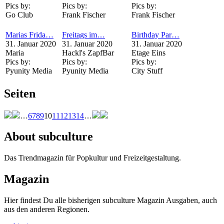
Pics by:
Pics by:
Pics by:
Go Club
Frank Fischer
Frank Fischer
Marias Frida…
Freitags im…
Birthday Par…
31. Januar 2020
31. Januar 2020
31. Januar 2020
Maria
Hackl's ZapfBar
Etage Eins
Pics by:
Pics by:
Pics by:
Pyunity Media
Pyunity Media
City Stuff
Seiten
…
6
7
8
9
10
11
12
13
14
…
About subculture
Das Trendmagazin für Popkultur und Freizeitgestaltung.
Magazin
Hier findest Du alle bisherigen subculture Magazin Ausgaben, auch
aus den anderen Regionen.