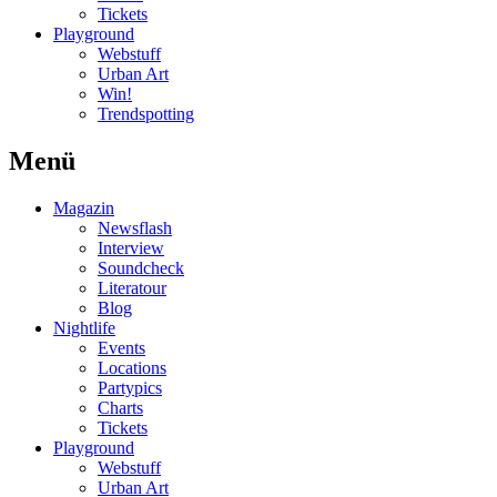
Tickets
Playground
Webstuff
Urban Art
Win!
Trendspotting
Menü
Magazin
Newsflash
Interview
Soundcheck
Literatour
Blog
Nightlife
Events
Locations
Partypics
Charts
Tickets
Playground
Webstuff
Urban Art