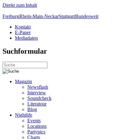
Direkt zum Inhalt
Freiburg
Rhein-Main-Neckar
Stuttgart
Bundesweit
Kontakt
E-Paper
Mediadaten
Suchformular
Magazin
Newsflash
Interview
Soundcheck
Literatour
Blog
Nightlife
Events
Locations
Partypics
Charts