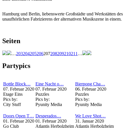
Hamburg und Berlin, liebenswerte Großstädte und Werkstätten des
unaufhörlichen Fabrizierens der alternativen Musikszene in einem.
Seiten
…
203
204
205
206
207
208
209
210
211
…
Partypics
Bottle Block…
Eine Nacht o…
Bierpong Cha…
07. Februar 2020
07. Februar 2020
06. Februar 2020
Etage Eins
Puzzles
Puzzles
Pics by:
Pics by:
Pics by:
City Stuff
Pyunity Media
Pyunity Media
Doors Open T…
Desperados…
We Love Shot…
01. Februar 2020
01. Februar 2020
31. Januar 2020
Go Club
Atlantis Herbolzheim
Atlantis Herbolzheim