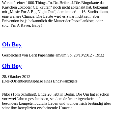
Wer auf seiner 1000-Things-To-Do-Before-I-Die-Bingokarte das
Kästchen „Scooter CD kaufen“ noch nicht abgehakt hat, bekommt
mit „Music For A Big Night Out“, dem immerhin 16. Studioalbum,
eine weitere Chance. Die Letzte wird es zwar nicht sein, aber
Prävention ist ja bekanntlich die Mutter der Porzellankiste, oder
so… I’m A Raver, Baby!
Oh Boy
Gespeichert von
Berit Papenfuhs
am/um So, 28/10/2012 - 19:32
Oh Boy
28. Oktober 2012
(Des-)Orientierungsphase eines Endzwanzigers
Niko (Tom Schilling), Ende 20, lebt in Berlin. Die Uni hat er schon
vor zwei Jahren geschmissen, seitdem driftet er irgendwie nicht
besonders kompetent durchs Leben und wundert sich beständig über
seine ihm kompliziert erscheinende Umwelt.