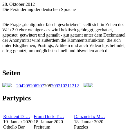
28. Oktober 2012
Die Feränderung der deutschen Sprache
Die Frage „richtig oder falsch geschrieben“ stellt sich in Zeiten des
Web 2.0 eher weniger - es wird hektisch gebloggt, gechattet,
gepostet, getwittert und gemailt - gut getarnt unter dem Deckmantel
der Anonymität wird außerdem die Kommentarfunktion, die sich
unter Blogthemen, Postings, Artikeln und auch Videoclips befindet,
eifrig genutzt, um möglichst schnell und bisweilen auch d
Seiten
…
204
205
206
207
208
209
210
211
212
…
Partypics
Resident DJ…
From Dusk Ti…
Dänzneid x M…
19. Januar 2020
18. Januar 2020
18. Januar 2020
Othello Bar
Freiraum
Puzzles