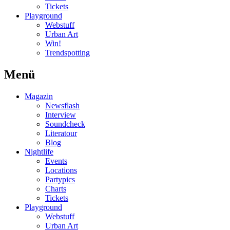
Tickets
Playground
Webstuff
Urban Art
Win!
Trendspotting
Menü
Magazin
Newsflash
Interview
Soundcheck
Literatour
Blog
Nightlife
Events
Locations
Partypics
Charts
Tickets
Playground
Webstuff
Urban Art