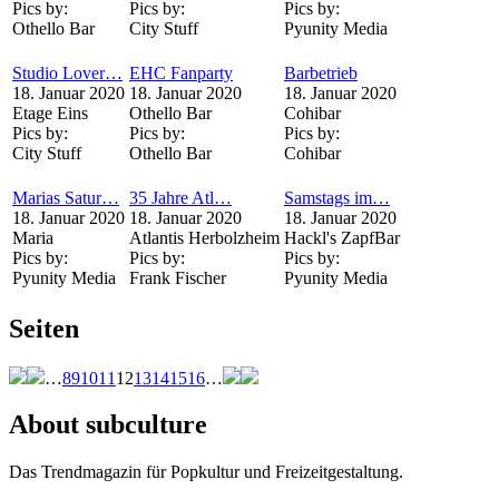
Pics by:
Pics by:
Pics by:
Othello Bar
City Stuff
Pyunity Media
Studio Lover…
EHC Fanparty
Barbetrieb
18. Januar 2020
18. Januar 2020
18. Januar 2020
Etage Eins
Othello Bar
Cohibar
Pics by:
Pics by:
Pics by:
City Stuff
Othello Bar
Cohibar
Marias Satur…
35 Jahre Atl…
Samstags im…
18. Januar 2020
18. Januar 2020
18. Januar 2020
Maria
Atlantis Herbolzheim
Hackl's ZapfBar
Pics by:
Pics by:
Pics by:
Pyunity Media
Frank Fischer
Pyunity Media
Seiten
…
8
9
10
11
12
13
14
15
16
…
About subculture
Das Trendmagazin für Popkultur und Freizeitgestaltung.