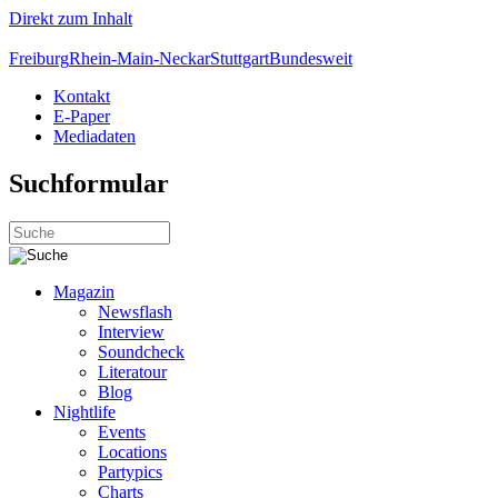
Direkt zum Inhalt
Freiburg
Rhein-Main-Neckar
Stuttgart
Bundesweit
Kontakt
E-Paper
Mediadaten
Suchformular
Magazin
Newsflash
Interview
Soundcheck
Literatour
Blog
Nightlife
Events
Locations
Partypics
Charts