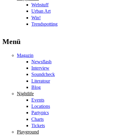
Webstuff
Urban Art
Win!
Trendspotting
Menü
Magazin
Newsflash
Interview
Soundcheck
Literatour
Blog
Nightlife
Events
Locations
Partypics
Charts
Tickets
Playground