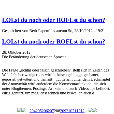
LOLst du noch oder ROFLst du schon?
Gespeichert von
Berit Papenfuhs
am/um So, 28/10/2012 - 19:21
LOLst du noch oder ROFLst du schon?
28. Oktober 2012
Die Feränderung der deutschen Sprache
Die Frage „richtig oder falsch geschrieben“ stellt sich in Zeiten des
Web 2.0 eher weniger - es wird hektisch gebloggt, gechattet,
gepostet, getwittert und gemailt - gut getarnt unter dem Deckmantel
der Anonymität wird außerdem die Kommentarfunktion, die sich
unter Blogthemen, Postings, Artikeln und auch Videoclips befindet,
eifrig genutzt, um möglichst schnell und bisweilen auch d
…
204
205
206
207
208
209
210
211
212
…