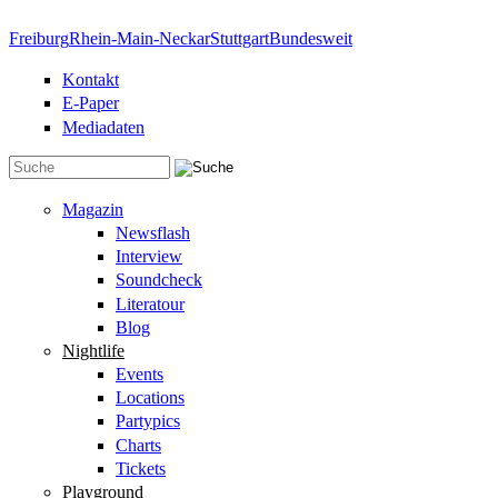
Direkt zum Inhalt
Freiburg
Rhein-Main-Neckar
Stuttgart
Bundesweit
Kontakt
E-Paper
Mediadaten
Suchformular
Magazin
Newsflash
Interview
Soundcheck
Literatour
Blog
Nightlife
Events
Locations
Partypics
Charts
Tickets
Playground