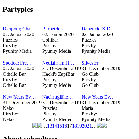
Seiten
Partypics
Bierpong Cha…
Barbetrieb
Dänzneid X D…
02. Januar 2020
02. Januar 2020
02. Januar 2020
Puzzles
Cohibar
Puzzles
Pics by:
Pics by:
Pics by:
Pyunity Media
Pyunity Media
Pyunity Media
Spotted: Fre…
Neujahr im H…
Silvester
02. Januar 2020
31. Dezember 2019
31. Dezember 2019
Othello Bar
Hackl's ZapfBar
Go Club
Pics by:
Pics by:
Pics by:
Othello Bar
Pyunity Media
Go Club
New Years Ev…
Nach(t)glühe…
New Years Ev…
31. Dezember 2019
31. Dezember 2019
31. Dezember 2019
Neko
Puzzles
Maria
Pics by:
Pics by:
Pics by:
Neko
Pyunity Media
Pyunity Media
…
13
14
15
16
17
18
19
20
21
…
Seiten
About subculture