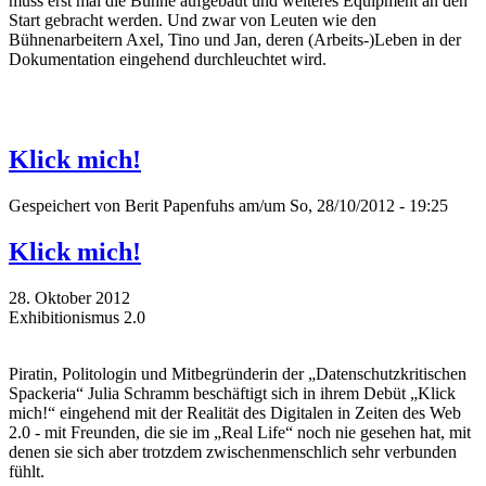
muss erst mal die Bühne aufgebaut und weiteres Equipment an den
Start gebracht werden. Und zwar von Leuten wie den
Bühnenarbeitern Axel, Tino und Jan, deren (Arbeits-)Leben in der
Dokumentation eingehend durchleuchtet wird.
Klick mich!
Gespeichert von
Berit Papenfuhs
am/um So, 28/10/2012 - 19:25
Klick mich!
28. Oktober 2012
Exhibitionismus 2.0
Piratin, Politologin und Mitbegründerin der „Datenschutzkritischen
Spackeria“ Julia Schramm beschäftigt sich in ihrem Debüt „Klick
mich!“ eingehend mit der Realität des Digitalen in Zeiten des Web
2.0 - mit Freunden, die sie im „Real Life“ noch nie gesehen hat, mit
denen sie sich aber trotzdem zwischenmenschlich sehr verbunden
fühlt.