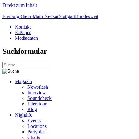
Direkt zum Inhalt
Freiburg
Rhein-Main-Neckar
Stuttgart
Bundesweit
Kontakt
E-Paper
Mediadaten
Suchformular
Magazin
Newsflash
Interview
Soundcheck
Literatour
Blog
Nightlife
Events
Locations
Partypics
Charts