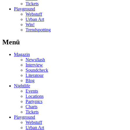
Tickets
Playground
Webstuff
Urban Art
Win!
Trendspotting
Menü
Magazin
Newsflash
Interview
Soundcheck
Literatour
Blog
Nightlife
Events
Locations
Partypics
Charts
Tickets
Playground
Webstuff
Urban Art