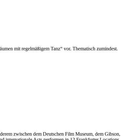
sräumen mit regelmäßigem Tanz“ vor. Thematisch zumindest.
 anderem zwischen dem Deutschen Film Museum, dem Gibson,
internationale Acts performen in 12 Frankfurter Locations.