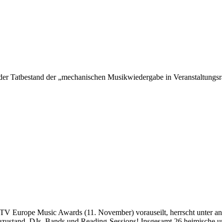
e der Tatbestand der „mechanischen Musikwiedergabe in Veranstaltung
MTV Europe Music Awards (11. November) vorauseilt, herrscht unter
stand. DJs, Bands und Reading-Sessions! Insgesamt 26 heimische und 