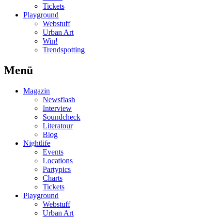
Tickets
Playground
Webstuff
Urban Art
Win!
Trendspotting
Menü
Magazin
Newsflash
Interview
Soundcheck
Literatour
Blog
Nightlife
Events
Locations
Partypics
Charts
Tickets
Playground
Webstuff
Urban Art