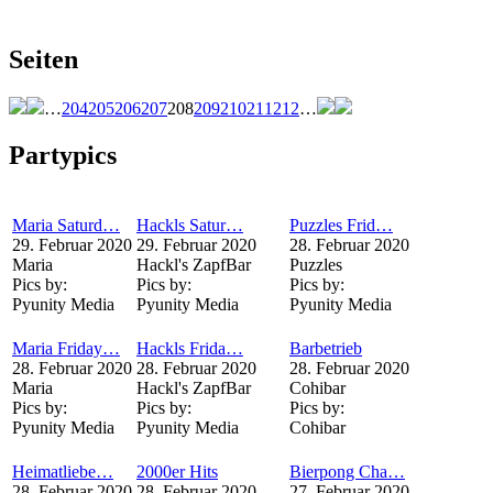
Seiten
…
204
205
206
207
208
209
210
211
212
…
Partypics
Maria Saturd…
Hackls Satur…
Puzzles Frid…
29. Februar 2020
29. Februar 2020
28. Februar 2020
Maria
Hackl's ZapfBar
Puzzles
Pics by:
Pics by:
Pics by:
Pyunity Media
Pyunity Media
Pyunity Media
Maria Friday…
Hackls Frida…
Barbetrieb
28. Februar 2020
28. Februar 2020
28. Februar 2020
Maria
Hackl's ZapfBar
Cohibar
Pics by:
Pics by:
Pics by:
Pyunity Media
Pyunity Media
Cohibar
Heimatliebe…
2000er Hits
Bierpong Cha…
28. Februar 2020
28. Februar 2020
27. Februar 2020