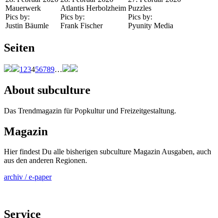
Mauerwerk
Atlantis Herbolzheim
Puzzles
Pics by:
Pics by:
Pics by:
Justin Bäumle
Frank Fischer
Pyunity Media
Seiten
1
2
3
4
5
6
7
8
9
…
About subculture
Das Trendmagazin für Popkultur und Freizeitgestaltung.
Magazin
Hier findest Du alle bisherigen subculture Magazin Ausgaben, auch
aus den anderen Regionen.
archiv / e-paper
Service