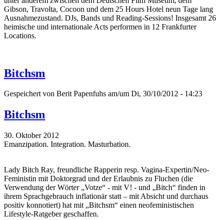
unter anderem zwischen dem Deutschen Film Museum, dem
Gibson, Travolta, Cocoon und dem 25 Hours Hotel neun Tage lang
Ausnahmezustand. DJs, Bands und Reading-Sessions! Insgesamt 26
heimische und internationale Acts performen in 12 Frankfurter
Locations.
Bitchsm
Gespeichert von
Berit Papenfuhs
am/um Di, 30/10/2012 - 14:23
Bitchsm
30. Oktober 2012
Emanzipation. Integration. Masturbation.
Lady Bitch Ray, freundliche Rapperin resp. Vagina-Expertin/Neo-
Feministin mit Doktorgrad und der Erlaubnis zu Fluchen (die
Verwendung der Wörter „Votze“ - mit V! - und „Bitch“ finden in
ihrem Sprachgebrauch inflationär statt – mit Absicht und durchaus
positiv konnotiert) hat mit „Bitchsm“ einen neofeministischen
Lifestyle-Ratgeber geschaffen.