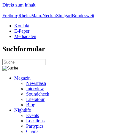
Direkt zum Inhalt
Freiburg
Rhein-Main-Neckar
Stuttgart
Bundesweit
Kontakt
E-Paper
Mediadaten
Suchformular
Magazin
Newsflash
Interview
Soundcheck
Literatour
Blog
Nightlife
Events
Locations
Partypics
Charts