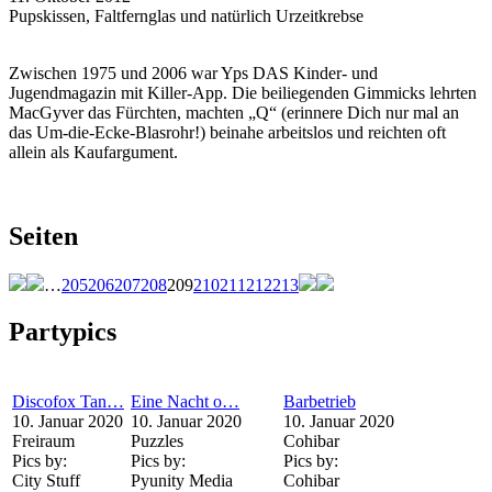
Pupskissen, Faltfernglas und natürlich Urzeitkrebse
Zwischen 1975 und 2006 war Yps DAS Kinder- und
Jugendmagazin mit Killer-App. Die beiliegenden Gimmicks lehrten
MacGyver das Fürchten, machten „Q“ (erinnere Dich nur mal an
das Um-die-Ecke-Blasrohr!) beinahe arbeitslos und reichten oft
allein als Kaufargument.
Seiten
…
205
206
207
208
209
210
211
212
213
Partypics
Discofox Tan…
Eine Nacht o…
Barbetrieb
10. Januar 2020
10. Januar 2020
10. Januar 2020
Freiraum
Puzzles
Cohibar
Pics by:
Pics by:
Pics by:
City Stuff
Pyunity Media
Cohibar