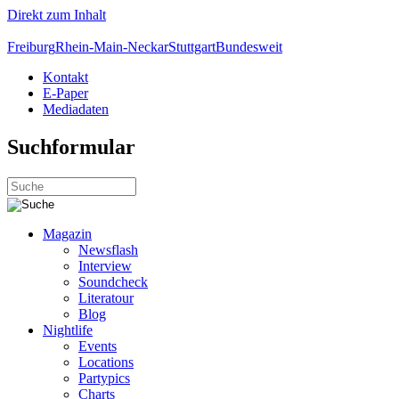
Direkt zum Inhalt
Freiburg
Rhein-Main-Neckar
Stuttgart
Bundesweit
Kontakt
E-Paper
Mediadaten
Suchformular
Magazin
Newsflash
Interview
Soundcheck
Literatour
Blog
Nightlife
Events
Locations
Partypics
Charts