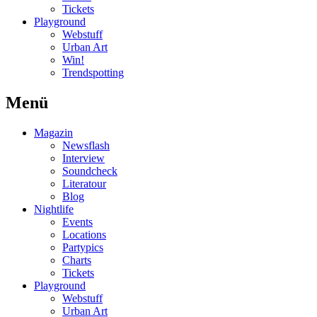
Tickets
Playground
Webstuff
Urban Art
Win!
Trendspotting
Menü
Magazin
Newsflash
Interview
Soundcheck
Literatour
Blog
Nightlife
Events
Locations
Partypics
Charts
Tickets
Playground
Webstuff
Urban Art