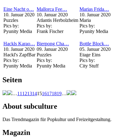
Eine Nacht o…
Mallorca Fee…
Marias Frida…
10. Januar 2020
10. Januar 2020
10. Januar 2020
Puzzles
Atlantis Herbolzheim
Maria
Pics by:
Pics by:
Pics by:
Pyunity Media
Frank Fischer
Pyunity Media
Hackls Karao…
Bierpong Cha…
Bottle Block…
10. Januar 2020
09. Januar 2020
05. Januar 2020
Hackl's ZapfBar
Puzzles
Etage Eins
Pics by:
Pics by:
Pics by:
Pyunity Media
Pyunity Media
City Stuff
Seiten
…
11
12
13
14
15
16
17
18
19
…
About subculture
Das Trendmagazin für Popkultur und Freizeitgestaltung.
Magazin