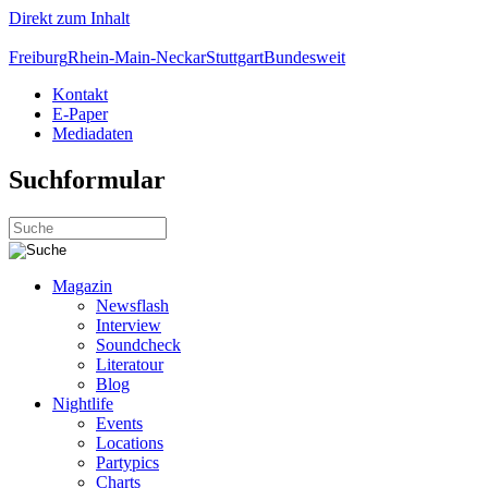
Direkt zum Inhalt
Freiburg
Rhein-Main-Neckar
Stuttgart
Bundesweit
Kontakt
E-Paper
Mediadaten
Suchformular
Magazin
Newsflash
Interview
Soundcheck
Literatour
Blog
Nightlife
Events
Locations
Partypics
Charts