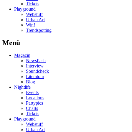
Tickets
Playground
Webstuff
Urban Art
Win!
Trendspotting
Menü
Magazin
Newsflash
Interview
Soundcheck
Literatour
Blog
Nightlife
Events
Locations
Partypics
Charts
Tickets
Playground
Webstuff
Urban Art