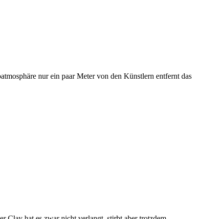
batmosphäre nur ein paar Meter von den Künstlern entfernt das
r Clay hat es zwar nicht verlangt, stirbt aber trotzdem.