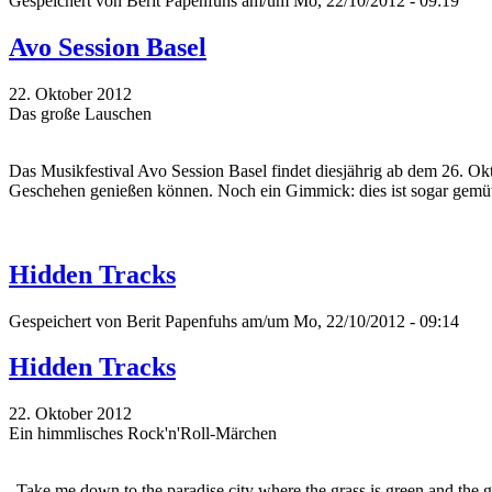
Gespeichert von
Berit Papenfuhs
am/um Mo, 22/10/2012 - 09:19
Avo Session Basel
22. Oktober 2012
Das große Lauschen
Das Musikfestival Avo Session Basel findet diesjährig ab dem 26. Okt
Geschehen genießen können. Noch ein Gimmick: dies ist sogar gemütli
Hidden Tracks
Gespeichert von
Berit Papenfuhs
am/um Mo, 22/10/2012 - 09:14
Hidden Tracks
22. Oktober 2012
Ein himmlisches Rock'n'Roll-Märchen
„Take me down to the paradise city where the grass is green and the gi