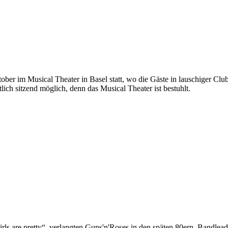
ober im Musical Theater in Basel statt, wo die Gäste in lauschiger Clu
ch sitzend möglich, denn das Musical Theater ist bestuhlt.
rls are pretty“, verlangten Guns'n'Roses in den späten 80ern. Bandleade