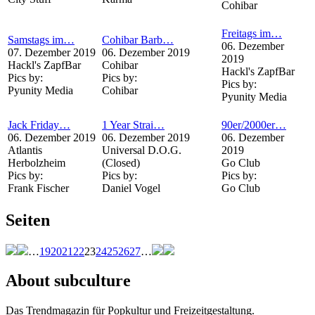
Cohibar
Freitags im…
Samstags im…
Cohibar Barb…
06. Dezember
07. Dezember 2019
06. Dezember 2019
2019
Hackl's ZapfBar
Cohibar
Hackl's ZapfBar
Pics by:
Pics by:
Pics by:
Pyunity Media
Cohibar
Pyunity Media
Jack Friday…
1 Year Strai…
90er/2000er…
06. Dezember 2019
06. Dezember 2019
06. Dezember
Atlantis
Universal D.O.G.
2019
Herbolzheim
(Closed)
Go Club
Pics by:
Pics by:
Pics by:
Frank Fischer
Daniel Vogel
Go Club
Seiten
…
19
20
21
22
23
24
25
26
27
…
About subculture
Das Trendmagazin für Popkultur und Freizeitgestaltung.