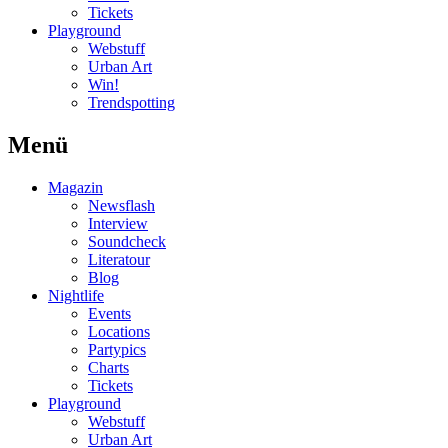
Tickets
Playground
Webstuff
Urban Art
Win!
Trendspotting
Menü
Magazin
Newsflash
Interview
Soundcheck
Literatour
Blog
Nightlife
Events
Locations
Partypics
Charts
Tickets
Playground
Webstuff
Urban Art