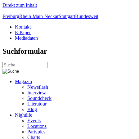
Direkt zum Inhalt
Freiburg
Rhein-Main-Neckar
Stuttgart
Bundesweit
Kontakt
E-Paper
Mediadaten
Suchformular
Magazin
Newsflash
Interview
Soundcheck
Literatour
Blog
Nightlife
Events
Locations
Partypics
Charts