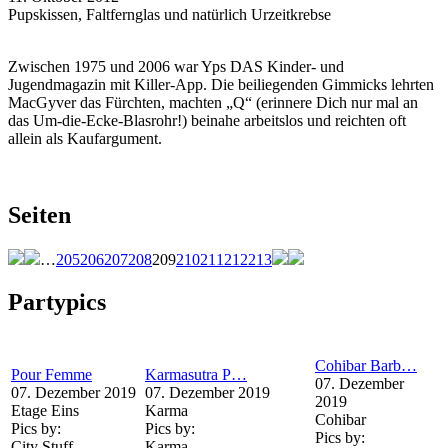
Pupskissen, Faltfernglas und natürlich Urzeitkrebse
Zwischen 1975 und 2006 war Yps DAS Kinder- und
Jugendmagazin mit Killer-App. Die beiliegenden Gimmicks lehrten
MacGyver das Fürchten, machten „Q“ (erinnere Dich nur mal an
das Um-die-Ecke-Blasrohr!) beinahe arbeitslos und reichten oft
allein als Kaufargument.
Seiten
…
205
206
207
208
209
210
211
212
213
Partypics
Cohibar Barb…
Pour Femme
Karmasutra P…
07. Dezember
07. Dezember 2019
07. Dezember 2019
2019
Etage Eins
Karma
Cohibar
Pics by:
Pics by:
Pics by:
City Stuff
Karma